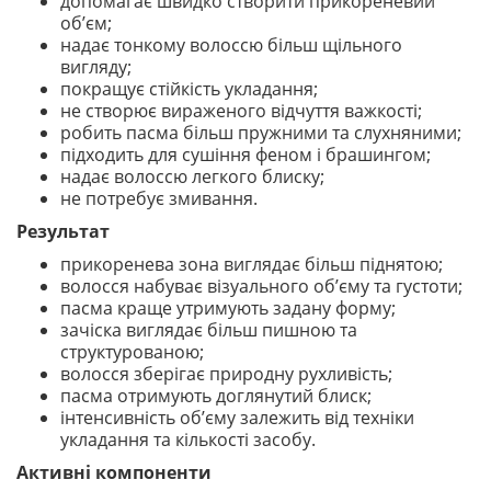
допомагає швидко створити прикореневий
об’єм;
надає тонкому волоссю більш щільного
вигляду;
покращує стійкість укладання;
не створює вираженого відчуття важкості;
робить пасма більш пружними та слухняними;
підходить для сушіння феном і брашингом;
надає волоссю легкого блиску;
не потребує змивання.
Результат
прикоренева зона виглядає більш піднятою;
волосся набуває візуального об’єму та густоти;
пасма краще утримують задану форму;
зачіска виглядає більш пишною та
структурованою;
волосся зберігає природну рухливість;
пасма отримують доглянутий блиск;
інтенсивність об’єму залежить від техніки
укладання та кількості засобу.
Активні компоненти