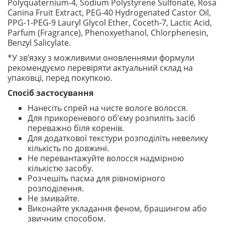
Polyquaternium-4, Sodium Polystyrene Sulfonate, Rosa
Canina Fruit Extract, PEG-40 Hydrogenated Castor Oil,
PPG-1-PEG-9 Lauryl Glycol Ether, Coceth-7, Lactic Acid,
Parfum (Fragrance), Phenoxyethanol, Chlorphenesin,
Benzyl Salicylate.
*У зв’язку з можливими оновленнями формули
рекомендуємо перевіряти актуальний склад на
упаковці, перед покупкою.
Спосіб застосування
Нанесіть спрей на чисте вологе волосся.
Для прикореневого об’єму розпиліть засіб
переважно біля коренів.
Для додаткової текстури розподіліть невелику
кількість по довжині.
Не перевантажуйте волосся надмірною
кількістю засобу.
Розчешіть пасма для рівномірного
розподілення.
Не змивайте.
Виконайте укладання феном, брашингом або
звичним способом.