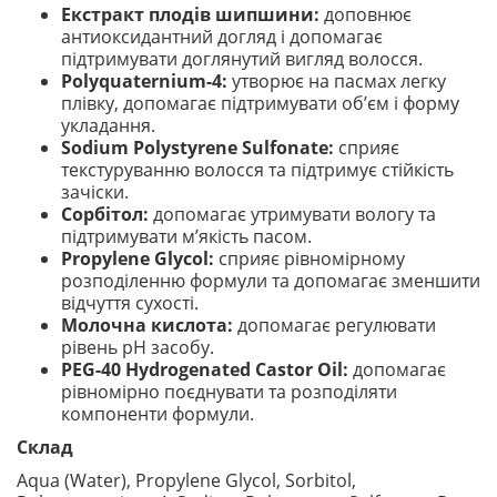
Екстракт плодів шипшини:
доповнює
антиоксидантний догляд і допомагає
підтримувати доглянутий вигляд волосся.
Polyquaternium-4:
утворює на пасмах легку
плівку, допомагає підтримувати об’єм і форму
укладання.
Sodium Polystyrene Sulfonate:
сприяє
текстуруванню волосся та підтримує стійкість
зачіски.
Сорбітол:
допомагає утримувати вологу та
підтримувати м’якість пасом.
Propylene Glycol:
сприяє рівномірному
розподіленню формули та допомагає зменшити
відчуття сухості.
Молочна кислота:
допомагає регулювати
рівень pH засобу.
PEG-40 Hydrogenated Castor Oil:
допомагає
рівномірно поєднувати та розподіляти
компоненти формули.
Склад
Aqua (Water), Propylene Glycol, Sorbitol,