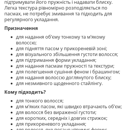
підтримувати його пружність і надавати блиску.
Легка текстура рівномірно розподіляється по
пасмах, не потребує змивання та підходить для
регулярного укладання.
Призначення
для надання об’єму тонкому та м’якому
волоссю;
для підняття пасом у прикореневій зоні;
для візуального збільшення густоти волосся;
для підтримання форми укладання;
для надання пасмам пружності та текстури;
для полегшення сушіння феном і брашингом;
для надання волоссю доглянутого блиску;
для незмивного щоденного стайлінгу.
Кому підходить?
для тонкого волосся;
для м’яких пасом, які швидко втрачають об’єм;
для волосся без вираженої густоти;
для коротких, середніх і довгих стрижок;
для прикореневого укладання;
для волосся, яке погано утримує форму;