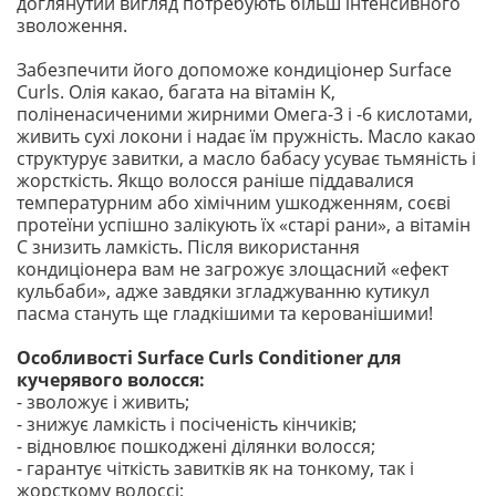
доглянутий вигляд потребують більш інтенсивного
зволоження.
Забезпечити його допоможе кондиціонер Surface
Curls. Олія какао, багата на вітамін К,
поліненасиченими жирними Омега-3 і -6 кислотами,
живить сухі локони і надає їм пружність. Масло какао
структурує завитки, а масло бабасу усуває тьмяність і
жорсткість. Якщо волосся раніше піддавалися
температурним або хімічним ушкодженням, соєві
протеїни успішно залікують їх «старі рани», а вітамін
С знизить ламкість. Після використання
кондиціонера вам не загрожує злощасний «ефект
кульбаби», адже завдяки згладжуванню кутикул
пасма стануть ще гладкішими та керованішими!
Особливості Surface Curls Conditioner для
кучерявого волосся:
- зволожує і живить;
- знижує ламкість і посіченість кінчиків;
- відновлює пошкоджені ділянки волосся;
- гарантує чіткість завитків як на тонкому, так і
жорсткому волоссі;