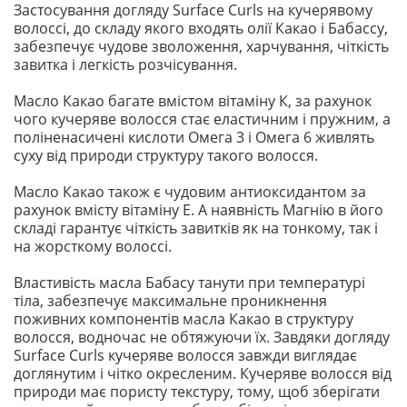
Застосування догляду Surface Curls на кучерявому
волоссі, до складу якого входять олії Какао і Бабассу,
забезпечує чудове зволоження, харчування, чіткість
завитка і легкість розчісування.
Масло Какао багате вмістом вітаміну К, за рахунок
чого кучеряве волосся стає еластичним і пружним, а
поліненасичені кислоти Омега 3 і Омега 6 живлять
суху від природи структуру такого волосся.
Масло Какао також є чудовим антиоксидантом за
рахунок вмісту вітаміну Е. А наявність Магнію в його
складі гарантує чіткість завитків як на тонкому, так і
на жорсткому волоссі.
Властивість масла Бабасу танути при температурі
тіла, забезпечує максимальне проникнення
поживних компонентів масла Какао в структуру
волосся, водночас не обтяжуючи їх. Завдяки догляду
Surface Curls кучеряве волосся завжди виглядає
доглянутим і чітко окресленим. Кучеряве волосся від
природи має пористу текстуру, тому, щоб зберігати