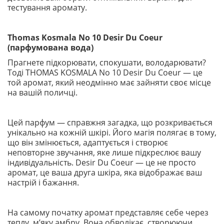
тестування аромату.
Thomas Kosmala No 10 Desir Du Coeur
(парфумована вода)
Прагнете підкорювати, спокушати, володарювати?
Тоді THOMAS KOSMALA No 10 Desir Du Coeur — це
той аромат, який неодмінно має зайняти своє місце
на вашій поличці.
Цей парфум — справжня загадка, що розкривається
унікально на кожній шкірі. Його магія полягає в тому,
що він змінюється, адаптується і створює
неповторне звучання, яке лише підкреслює вашу
індивідуальність. Desir Du Coeur — це не просто
аромат, це ваша друга шкіра, яка відображає ваш
настрій і бажання.
На самому початку аромат представляє себе через
теплу, м’яку амбру. Вона обволікає, створюючи