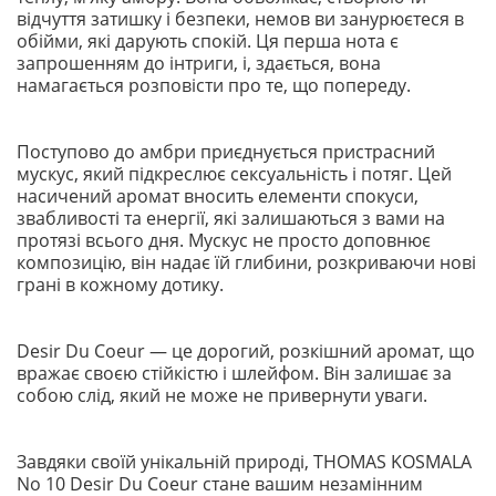
відчуття затишку і безпеки, немов ви занурюєтеся в
обійми, які дарують спокій. Ця перша нота є
запрошенням до інтриги, і, здається, вона
намагається розповісти про те, що попереду.
Поступово до амбри приєднується пристрасний
мускус, який підкреслює сексуальність і потяг. Цей
насичений аромат вносить елементи спокуси,
звабливості та енергії, які залишаються з вами на
протязі всього дня. Мускус не просто доповнює
композицію, він надає їй глибини, розкриваючи нові
грані в кожному дотику.
Desir Du Coeur — це дорогий, розкішний аромат, що
вражає своєю стійкістю і шлейфом. Він залишає за
собою слід, який не може не привернути уваги.
Завдяки своїй унікальній природі, THOMAS KOSMALA
No 10 Desir Du Coeur стане вашим незамінним