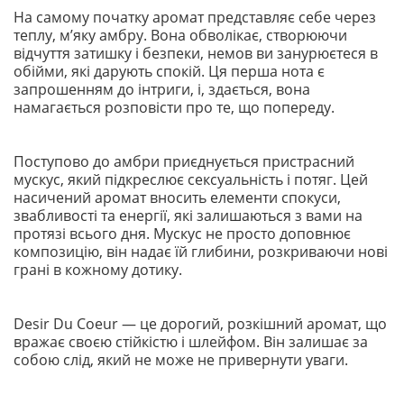
На самому початку аромат представляє себе через
теплу, м’яку амбру. Вона обволікає, створюючи
відчуття затишку і безпеки, немов ви занурюєтеся в
обійми, які дарують спокій. Ця перша нота є
запрошенням до інтриги, і, здається, вона
намагається розповісти про те, що попереду.
Поступово до амбри приєднується пристрасний
мускус, який підкреслює сексуальність і потяг. Цей
насичений аромат вносить елементи спокуси,
звабливості та енергії, які залишаються з вами на
протязі всього дня. Мускус не просто доповнює
композицію, він надає їй глибини, розкриваючи нові
грані в кожному дотику.
Desir Du Coeur — це дорогий, розкішний аромат, що
вражає своєю стійкістю і шлейфом. Він залишає за
собою слід, який не може не привернути уваги.