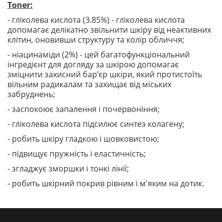
Toner:
- гліколева кислота (3.85%) - гліколева кислота
допомагає делікатно звільнити шкіру від неактивних
клітин, оновивши структуру та колір обличчя;
- ніацинаміди (2%) - цей багатофункціональний
інгредієнт для догляду за шкірою допомагає
зміцнити захисний барʼєр шкіри, який протистоїть
вільним радикалам та захищає від міських
забруднень;
- заспокоює запалення і почервоніння;
- гліколева кислота підсилює синтез колагену;
- робить шкіру гладкою і шовковистою;
- підвищує пружність і еластичність;
- згладжує зморшки і тонкі лінії;
- робить шкірний покрив рівним і м'яким на дотик.