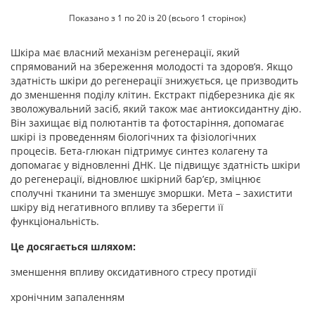
Показано з 1 по 20 із 20 (всього 1 сторінок)
Шкіра має власний механізм регенерації, який
спрямований на збереження молодості та здоров’я. Якщо
здатність шкіри до регенерації знижується, це призводить
до зменшення поділу клітин. Екстракт підберезника діє як
зволожувальний засіб, який також має антиоксидантну дію.
Він захищає від полютантів та фотостаріння, допомагає
шкірі із проведенням біологічних та фізіологічних
процесів. Бета-глюкан підтримує синтез колагену та
допомагає у відновленні ДНК. Це підвищує здатність шкіри
до регенерації, відновлює шкірний бар’єр, зміцнює
сполучні тканини та зменшує зморшки. Мета – захистити
шкіру від негативного впливу та зберегти її
функціональність.
Це досягається шляхом:
зменшення впливу оксидативного стресу протидії
хронічним запаленням