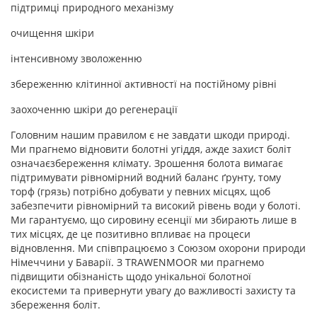
підтримці природного механізму
очищення шкіри
інтенсивному зволоженню
збереженню клітинної активностї на постійному рівні
заохоченню шкіри до регенерації
Головним нашим правилом є не завдати шкоди природі.
Ми прагнемо відновити болотні угіддя, ажде захист боліт
означаєзбереження клімату. Зрошення болота вимагає
підтримувати рівномірний водний баланс ґрунту, тому
торф (грязь) потрібно добувати у певних місцях, щоб
забезпечити рівномірний та високий рівень води у болоті.
Ми гарантуємо, що сировину есенції ми збирають лише в
тих місцях, де це позитивно впливає на процеси
відновлення. Ми співпрацюємо з Союзом охорони природи
Німеччини у Баварії. З TRAWENMOOR ми прагнемо
підвищити обізнаність щодо унікальної болотної
екосистеми та привернути увагу до важливості захисту та
збереження боліт.