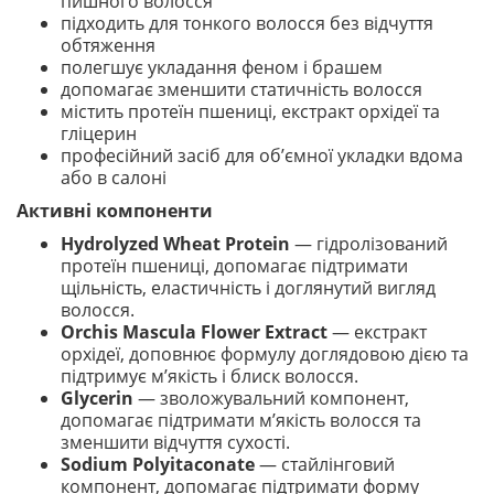
пишного волосся
підходить для тонкого волосся без відчуття
обтяження
полегшує укладання феном і брашем
допомагає зменшити статичність волосся
містить протеїн пшениці, екстракт орхідеї та
гліцерин
професійний засіб для об’ємної укладки вдома
або в салоні
Активні компоненти
Hydrolyzed Wheat Protein
— гідролізований
протеїн пшениці, допомагає підтримати
щільність, еластичність і доглянутий вигляд
волосся.
Orchis Mascula Flower Extract
— екстракт
орхідеї, доповнює формулу доглядовою дією та
підтримує м’якість і блиск волосся.
Glycerin
— зволожувальний компонент,
допомагає підтримати м’якість волосся та
зменшити відчуття сухості.
Sodium Polyitaconate
— стайлінговий
компонент, допомагає підтримати форму