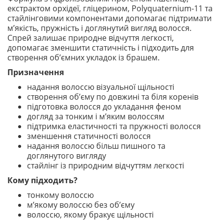
екстрактом орхідеї, гліцерином, Polyquaternium-11 та
стайлінговими компонентами допомагає підтримати
м’якість, пружність і доглянутий вигляд волосся.
Спрей залишає природне відчуття легкості,
допомагає зменшити статичність і підходить для
створення об’ємних укладок із брашем.
Призначення
надання волоссю візуальної щільності
створення об’єму по довжині та біля коренів
підготовка волосся до укладання феном
догляд за тонким і м’яким волоссям
підтримка еластичності та пружності волосся
зменшення статичності волосся
надання волоссю більш пишного та
доглянутого вигляду
стайлінг із природним відчуттям легкості
Кому підходить?
тонкому волоссю
м’якому волоссю без об’єму
волоссю, якому бракує щільності