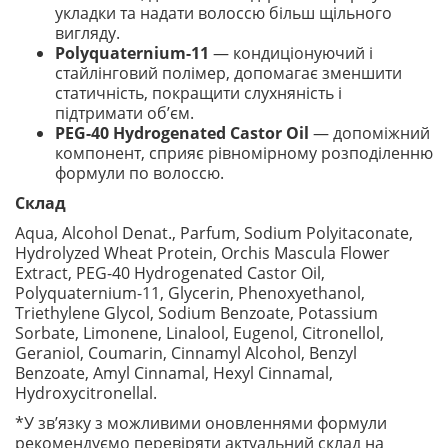
укладки та надати волоссю більш щільного
вигляду.
Polyquaternium-11
— кондиціонуючий і
стайлінговий полімер, допомагає зменшити
статичність, покращити слухняність і
підтримати об’єм.
PEG-40 Hydrogenated Castor Oil
— допоміжний
компонент, сприяє рівномірному розподіленню
формули по волоссю.
Склад
Aqua, Alcohol Denat., Parfum, Sodium Polyitaconate,
Hydrolyzed Wheat Protein, Orchis Mascula Flower
Extract, PEG-40 Hydrogenated Castor Oil,
Polyquaternium-11, Glycerin, Phenoxyethanol,
Triethylene Glycol, Sodium Benzoate, Potassium
Sorbate, Limonene, Linalool, Eugenol, Citronellol,
Geraniol, Coumarin, Cinnamyl Alcohol, Benzyl
Benzoate, Amyl Cinnamal, Hexyl Cinnamal,
Hydroxycitronellal.
*У зв’язку з можливими оновленнями формули
рекомендуємо перевіряти актуальний склад на