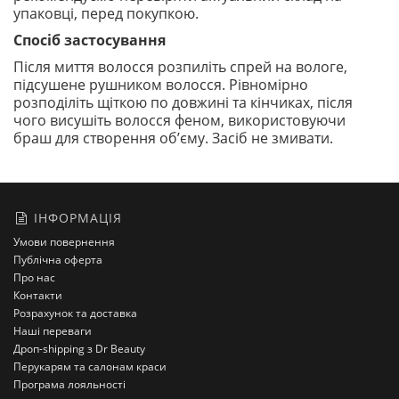
упаковці, перед покупкою.
Спосіб застосування
Після миття волосся розпиліть спрей на вологе,
підсушене рушником волосся. Рівномірно
розподіліть щіткою по довжині та кінчиках, після
чого висушіть волосся феном, використовуючи
браш для створення об’єму. Засіб не змивати.
ІНФОРМАЦІЯ
Умови повернення
Публічна оферта
Про нас
Контакти
Розрахунок та доставка
Наші переваги
Дроп-shipping з Dr Beauty
Перукарям та салонам краси
Програма лояльності