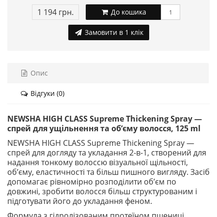
1 194 грн.
До кошика
Замовити в 1 клік
Опис
Відгуки (0)
NEWSHA HIGH CLASS Supreme Thickening Spray —
спрей для ущільнення та об’єму волосся, 125 ml
NEWSHA HIGH CLASS Supreme Thickening Spray —
спрей для догляду та укладання 2-в-1, створений для
надання тонкому волоссю візуальної щільності,
об’єму, еластичності та більш пишного вигляду. Засіб
допомагає рівномірно розподілити об’єм по
довжині, зробити волосся більш структурованим і
підготувати його до укладання феном.
Формула з гідролізованим протеїном пшениці,