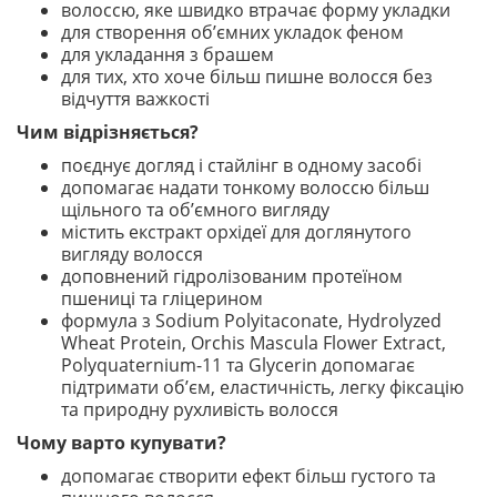
волоссю, яке швидко втрачає форму укладки
для створення об’ємних укладок феном
для укладання з брашем
для тих, хто хоче більш пишне волосся без
відчуття важкості
Чим відрізняється?
поєднує догляд і стайлінг в одному засобі
допомагає надати тонкому волоссю більш
щільного та об’ємного вигляду
містить екстракт орхідеї для доглянутого
вигляду волосся
доповнений гідролізованим протеїном
пшениці та гліцерином
формула з Sodium Polyitaconate, Hydrolyzed
Wheat Protein, Orchis Mascula Flower Extract,
Polyquaternium-11 та Glycerin допомагає
підтримати об’єм, еластичність, легку фіксацію
та природну рухливість волосся
Чому варто купувати?
допомагає створити ефект більш густого та