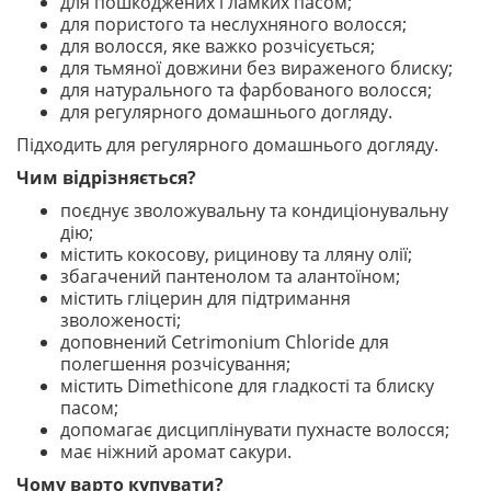
для пошкоджених і ламких пасом;
для пористого та неслухняного волосся;
для волосся, яке важко розчісується;
для тьмяної довжини без вираженого блиску;
для натурального та фарбованого волосся;
для регулярного домашнього догляду.
Підходить для регулярного домашнього догляду.
Чим відрізняється?
поєднує зволожувальну та кондиціонувальну
дію;
містить кокосову, рицинову та лляну олії;
збагачений пантенолом та алантоїном;
містить гліцерин для підтримання
зволоженості;
доповнений Cetrimonium Chloride для
полегшення розчісування;
містить Dimethicone для гладкості та блиску
пасом;
допомагає дисциплінувати пухнасте волосся;
має ніжний аромат сакури.
Чому варто купувати?