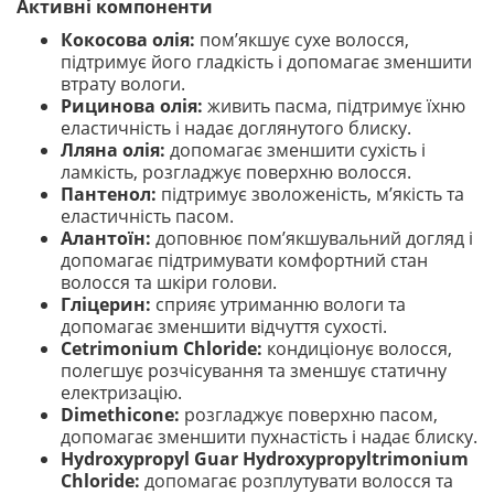
Активні компоненти
Кокосова олія:
пом’якшує сухе волосся,
підтримує його гладкість і допомагає зменшити
втрату вологи.
Рицинова олія:
живить пасма, підтримує їхню
еластичність і надає доглянутого блиску.
Лляна олія:
допомагає зменшити сухість і
ламкість, розгладжує поверхню волосся.
Пантенол:
підтримує зволоженість, м’якість та
еластичність пасом.
Алантоїн:
доповнює пом’якшувальний догляд і
допомагає підтримувати комфортний стан
волосся та шкіри голови.
Гліцерин:
сприяє утриманню вологи та
допомагає зменшити відчуття сухості.
Cetrimonium Chloride:
кондиціонує волосся,
полегшує розчісування та зменшує статичну
електризацію.
Dimethicone:
розгладжує поверхню пасом,
допомагає зменшити пухнастість і надає блиску.
Hydroxypropyl Guar Hydroxypropyltrimonium
Chloride:
допомагає розплутувати волосся та