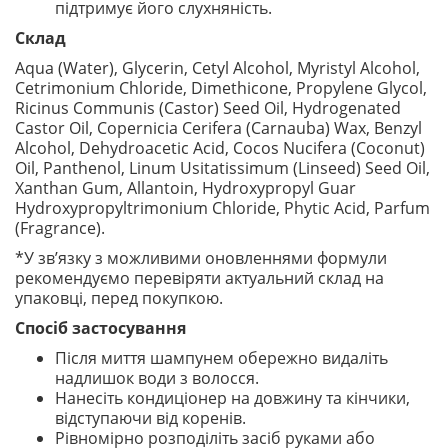
підтримує його слухняність.
Склад
Aqua (Water), Glycerin, Cetyl Alcohol, Myristyl Alcohol,
Cetrimonium Chloride, Dimethicone, Propylene Glycol,
Ricinus Communis (Castor) Seed Oil, Hydrogenated
Castor Oil, Copernicia Cerifera (Carnauba) Wax, Benzyl
Alcohol, Dehydroacetic Acid, Cocos Nucifera (Coconut)
Oil, Panthenol, Linum Usitatissimum (Linseed) Seed Oil,
Xanthan Gum, Allantoin, Hydroxypropyl Guar
Hydroxypropyltrimonium Chloride, Phytic Acid, Parfum
(Fragrance).
*У зв’язку з можливими оновленнями формули
рекомендуємо перевіряти актуальний склад на
упаковці, перед покупкою.
Спосіб застосування
Після миття шампунем обережно видаліть
надлишок води з волосся.
Нанесіть кондиціонер на довжину та кінчики,
відступаючи від коренів.
Рівномірно розподіліть засіб руками або