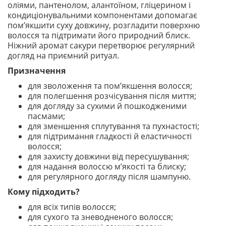
оліями, пантенолом, алантоїном, гліцерином і
кондиціонувальними компонентами допомагає
пом’якшити суху довжину, розгладити поверхню
волосся та підтримати його природний блиск.
Ніжний аромат сакури перетворює регулярний
догляд на приємний ритуал.
Призначення
для зволоження та пом’якшення волосся;
для полегшення розчісування після миття;
для догляду за сухими й пошкодженими
пасмами;
для зменшення сплутування та пухнастості;
для підтримання гладкості й еластичності
волосся;
для захисту довжини від пересушування;
для надання волоссю м’якості та блиску;
для регулярного догляду після шампуню.
Кому підходить?
для всіх типів волосся;
для сухого та зневодненого волосся;