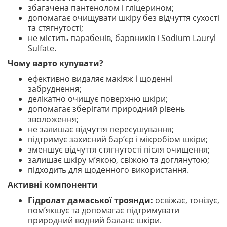
збагачена пантенолом і гліцерином;
допомагає очищувати шкіру без відчуття сухості
та стягнутості;
не містить парабенів, барвників і Sodium Lauryl
Sulfate.
Чому варто купувати?
ефективно видаляє макіяж і щоденні
забруднення;
делікатно очищує поверхню шкіри;
допомагає зберігати природний рівень
зволоження;
не залишає відчуття пересушування;
підтримує захисний бар’єр і мікробіом шкіри;
зменшує відчуття стягнутості після очищення;
залишає шкіру м’якою, свіжою та доглянутою;
підходить для щоденного використання.
Активні компоненти
Гідролат дамаської троянди:
освіжає, тонізує,
пом’якшує та допомагає підтримувати
природний водний баланс шкіри.