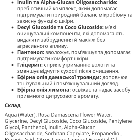
Inulin та Alpha-Glucan Oligosaccharide:
пребіотичний комплекс, який допомагає
підтримувати природний баланс мікробіому та
захисну функцію шкіри.
Decyl Glucoside та Coco Glucoside:
м’які
очищувальні компоненти, які допомагають
видаляти забруднення й макіяж без
агресивного впливу.
Пантенол:
зволожує, пом’якшує та допомагає
підтримувати комфорт шкіри.
Гліцерин:
сприяє утриманню вологи та
зменшує відчуття сухості після очищення.
Ефірна олія дамаської троянди:
доповнює
тонізувальний і пом’якшувальний догляд.
Ефірна олія лимона:
освіжає та надає засобу
приємного цитрусового аромату.
Склад
Aqua (Water), Rosa Damascena Flower Water,
Glycerine, Decyl Glucoside, Coco Glucoside, Pentylene
Glycol, Panthenol, Inulin, Alpha-Glucan
Oligosaccharide, Sorbitan Caprylate, Propanediol,
Benzoic Acid, Citrus Limon (Lemon) Essential Oil,