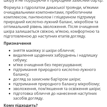
шкіру й не порушуючи її природний захисний бар’єр.
Формула з гідролатом дамаської троянди, м’якими
очищувальними компонентами, пребіотичним
комплексом, пантенолом і гліцерином підтримує
природний кислотно-лужний баланс, мікробіом та
оптимальний рівень зволоження. Після очищення
шкіра залишається свіжою, м’якою, комфортною та
підготовленою до наступних етапів догляду.
Призначення
зняття макіяжу зі шкіри обличчя;
видалення щоденних забруднень і надлишку
себуму;
м’яке очищення без пересушування;
підтримання природного кислотно-лужного
балансу;
догляд за захисним бар’єром шкіри;
підтримання природного балансу мікробіому;
зволоження, пом’якшення та освіження шкіри;
підготовка обличчя до нанесення наступних
засобів догляду.
Кому підходить?