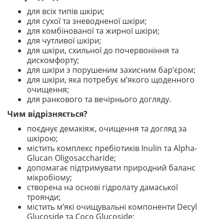
для всіх типів шкіри;
для сухої та зневодненої шкіри;
для комбінованої та жирної шкіри;
для чутливої шкіри;
для шкіри, схильної до почервоніння та
дискомфорту;
для шкіри з порушеним захисним бар’єром;
для шкіри, яка потребує м’якого щоденного
очищення;
для ранкового та вечірнього догляду.
Чим відрізняється?
поєднує демакіяж, очищення та догляд за
шкірою;
містить комплекс пребіотиків Inulin та Alpha-
Glucan Oligosaccharide;
допомагає підтримувати природний баланс
мікробіому;
створена на основі гідролату дамаської
троянди;
містить м’які очищувальні компоненти Decyl
Glucoside та Coco Glucoside;