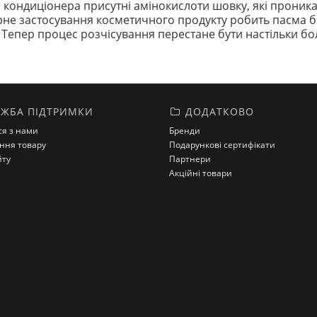
о кондиціонера присутні амінокислоти шовку, які проника
ярне застосування косметичного продукту робить пасма б
. Тепер процес розчісування перестане бути настільки б
ЖБА ПІДТРИМКИ
ДОДАТКОВО
ся з нами
Бренди
ння товару
Подарункові сертифікати
йту
Партнери
Акційні товари