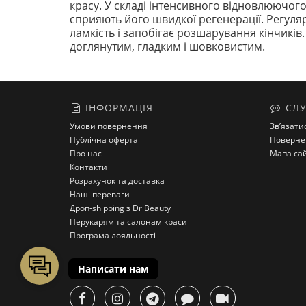
красу. У складі інтенсивного відновлюючог
сприяють його швидкої регенерації. Регул
ламкість і запобігає розшарування кінчиків
доглянутим, гладким і шовковистим.
ІНФОРМАЦІЯ
СЛУ
Умови повернення
Зв’язати
Публічна оферта
Поверне
Про нас
Мапа са
Контакти
Розрахунок та доставка
Наші переваги
Дроп-shipping з Dr Beauty
Перукарям та салонам краси
Програма лояльності