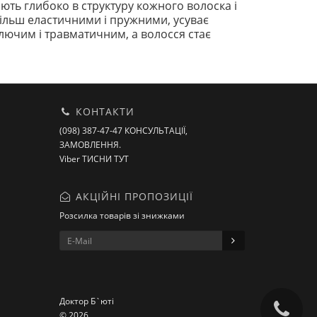
ють глибоко в структуру кожного волоска і
ільш еластичними і пружними, усуває
олючим і травматичним, а волосся стає
КОНТАКТИ
(098) 387-47-47 КОНСУЛЬТАЦІЇ,
ЗАМОВЛЕННЯ.
Viber ТИСНИ ТУТ
АКЦІЙНІ ПРОПОЗИЦІЇ
Розсилка товарів зі знижками
Доктор Б`юті
© 2026