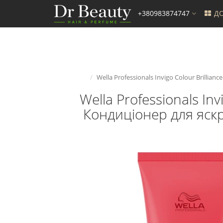
+380983874747
ДО
Wella Professionals Invigo Colour Brilli
Wella Professionals Inv
Кондиціонер для яскр