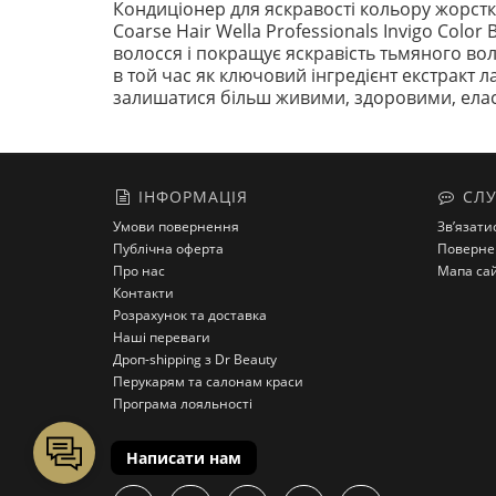
Кондиціонер для яскравості кольору жорстког
Coarse Hair Wella Professionals Invigo Colo
волосся і покращує яскравість тьмяного воло
в той час як ключовий інгредієнт екстракт 
залишатися більш живими, здоровими, ела
ІНФОРМАЦІЯ
СЛУ
Умови повернення
Зв’язати
Публічна оферта
Поверне
Про нас
Мапа са
Контакти
Розрахунок та доставка
Наші переваги
Дроп-shipping з Dr Beauty
Перукарям та салонам краси
Програма лояльності