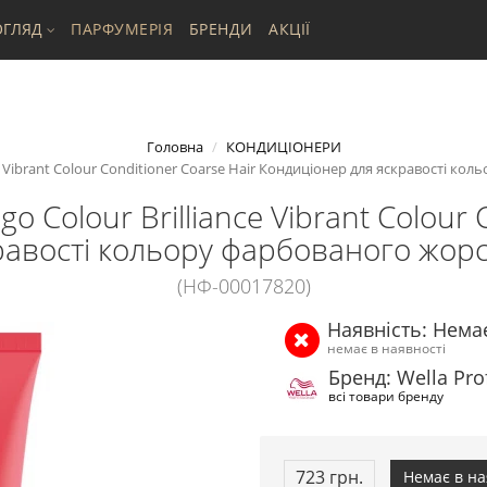
ГЛЯД
ПАРФУМЕРІЯ
БРЕНДИ
АКЦІЇ
Головна
КОНДИЦІОНЕРИ
ance Vibrant Colour Conditioner Coarse Hair Кондиціонер для яскравості к
igo Colour Brilliance Vibrant Colour
авості кольору фарбованого жорс
(НФ-00017820)
Наявність: Нема
немає в наявності
Бренд: Wella Pro
всі товари бренду
723 грн.
Немає в на