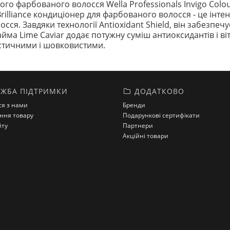
о фарбованого волосся Wella Professionals Invigo Colour 
r Brilliance кондиціонер для фарбованого волосся - це ін
сся. Завдяки технології Antioxidant Shield, він забезпеч
лайма Lime Caviar додає потужну суміш антиоксидантів і в
стичними і шовковистими.
ЖБА ПІДТРИМКИ
ДОДАТКОВО
ся з нами
Бренди
ння товару
Подарункові сертифікати
йту
Партнери
Акційні товари