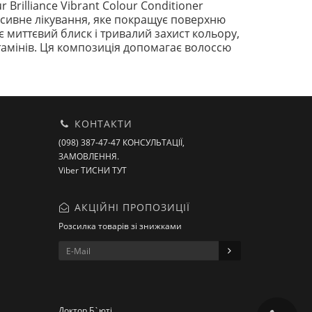
Brilliance Vibrant Colour Conditioner
тенсивне лікування, яке покращує поверхню
ує миттєвий блиск і тривалий захист кольору,
ітамінів. Ця композиція допомагає волоссю
КОНТАКТИ
(098) 387-47-47 КОНСУЛЬТАЦІЇ,
ЗАМОВЛЕННЯ.
Viber ТИСНИ ТУТ
АКЦІЙНІ ПРОПОЗИЦІЇ
Розсилка товарів зі знижками
Доктор Б`юті