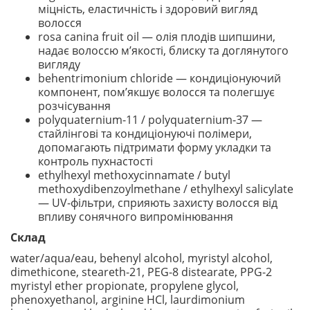
міцність, еластичність і здоровий вигляд
волосся
rosa canina fruit oil — олія плодів шипшини,
надає волоссю м’якості, блиску та доглянутого
вигляду
behentrimonium chloride — кондиціонуючий
компонент, пом’якшує волосся та полегшує
розчісування
polyquaternium-11 / polyquaternium-37 —
стайлінгові та кондиціонуючі полімери,
допомагають підтримати форму укладки та
контроль пухнастості
ethylhexyl methoxycinnamate / butyl
methoxydibenzoylmethane / ethylhexyl salicylate
— UV-фільтри, сприяють захисту волосся від
впливу сонячного випромінювання
Склад
water/aqua/eau, behenyl alcohol, myristyl alcohol,
dimethicone, steareth-21, PEG-8 distearate, PPG-2
myristyl ether propionate, propylene glycol,
phenoxyethanol, arginine HCl, laurdimonium