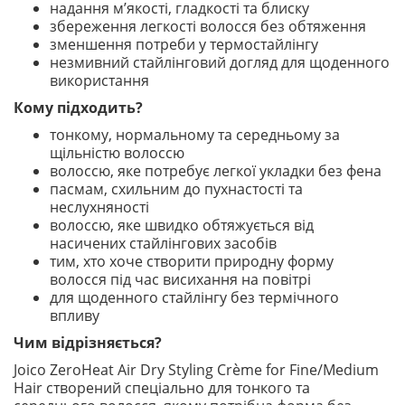
надання м’якості, гладкості та блиску
збереження легкості волосся без обтяження
зменшення потреби у термостайлінгу
незмивний стайлінговий догляд для щоденного
використання
Кому підходить?
тонкому, нормальному та середньому за
щільністю волоссю
волоссю, яке потребує легкої укладки без фена
пасмам, схильним до пухнастості та
неслухняності
волоссю, яке швидко обтяжується від
насичених стайлінгових засобів
тим, хто хоче створити природну форму
волосся під час висихання на повітрі
для щоденного стайлінгу без термічного
впливу
Чим відрізняється?
Joico ZeroHeat Air Dry Styling Crème for Fine/Medium
Hair створений спеціально для тонкого та