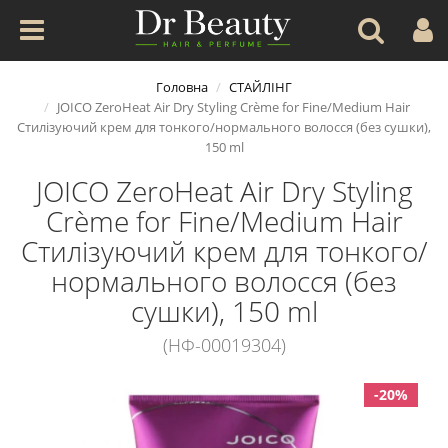
Головна
СТАЙЛІНГ
JOICO ZeroHeat Air Dry Styling Crème for Fine/Medium Hair
Стилізуючий крем для тонкого/нормального волосся (без сушки),
150 ml
JOICO ZeroHeat Air Dry Styling
Crème for Fine/Medium Hair
Стилізуючий крем для тонкого/
нормального волосся (без
сушки), 150 ml
(НФ-00019304)
-20%