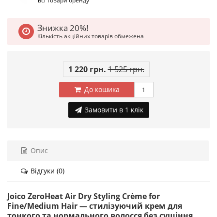
всі товари бренду
Знижка 20%!
Кількість акційних товарів обмежена
1 220 грн.
1 525 грн.
До кошика
Замовити в 1 клік
Опис
Відгуки (0)
Joico ZeroHeat Air Dry Styling Crème for
Fine/Medium Hair — стилізуючий крем для
тонкого та нормального волосся без сушіння,