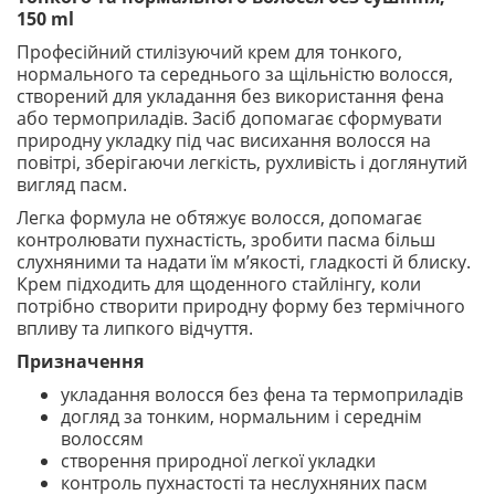
150 ml
Професійний стилізуючий крем для тонкого,
нормального та середнього за щільністю волосся,
створений для укладання без використання фена
або термоприладів. Засіб допомагає сформувати
природну укладку під час висихання волосся на
повітрі, зберігаючи легкість, рухливість і доглянутий
вигляд пасм.
Легка формула не обтяжує волосся, допомагає
контролювати пухнастість, зробити пасма більш
слухняними та надати їм м’якості, гладкості й блиску.
Крем підходить для щоденного стайлінгу, коли
потрібно створити природну форму без термічного
впливу та липкого відчуття.
Призначення
укладання волосся без фена та термоприладів
догляд за тонким, нормальним і середнім
волоссям
створення природної легкої укладки
контроль пухнастості та неслухняних пасм