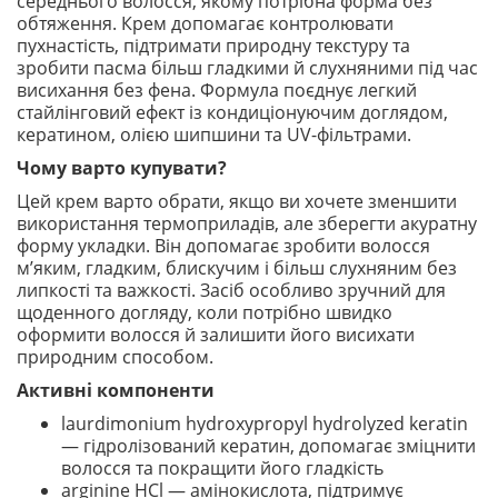
середнього волосся, якому потрібна форма без
обтяження. Крем допомагає контролювати
пухнастість, підтримати природну текстуру та
зробити пасма більш гладкими й слухняними під час
висихання без фена. Формула поєднує легкий
стайлінговий ефект із кондиціонуючим доглядом,
кератином, олією шипшини та UV-фільтрами.
Чому варто купувати?
Цей крем варто обрати, якщо ви хочете зменшити
використання термоприладів, але зберегти акуратну
форму укладки. Він допомагає зробити волосся
м’яким, гладким, блискучим і більш слухняним без
липкості та важкості. Засіб особливо зручний для
щоденного догляду, коли потрібно швидко
оформити волосся й залишити його висихати
природним способом.
Активні компоненти
laurdimonium hydroxypropyl hydrolyzed keratin
— гідролізований кератин, допомагає зміцнити
волосся та покращити його гладкість
arginine HCl — амінокислота, підтримує