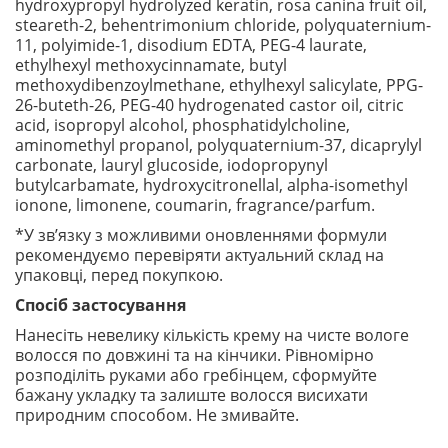
hydroxypropyl hydrolyzed keratin, rosa canina fruit oil,
steareth-2, behentrimonium chloride, polyquaternium-
11, polyimide-1, disodium EDTA, PEG-4 laurate,
ethylhexyl methoxycinnamate, butyl
methoxydibenzoylmethane, ethylhexyl salicylate, PPG-
26-buteth-26, PEG-40 hydrogenated castor oil, citric
acid, isopropyl alcohol, phosphatidylcholine,
aminomethyl propanol, polyquaternium-37, dicaprylyl
carbonate, lauryl glucoside, iodopropynyl
butylcarbamate, hydroxycitronellal, alpha-isomethyl
ionone, limonene, coumarin, fragrance/parfum.
*У зв’язку з можливими оновленнями формули
рекомендуємо перевіряти актуальний склад на
упаковці, перед покупкою.
Спосіб застосування
Нанесіть невелику кількість крему на чисте вологе
волосся по довжині та на кінчики. Рівномірно
розподіліть руками або гребінцем, сформуйте
бажану укладку та залиште волосся висихати
природним способом. Не змивайте.