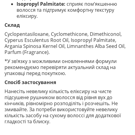
Isopropyl Palmitate:
сприяє пом’якшенню
волосся та підтримує комфортну текстуру
еліксиру.
Склад
Cyclopentasiloxane, Cyclomethicone, Dimethiconol,
Cyperus Esculentus Root Oil, Isopropyl Palmitate,
Argania Spinosa Kernel Oil, Limnanthes Alba Seed Oil,
Parfum (Fragrance).
*У зв’язку з можливими оновленнями формули
рекомендуємо перевіряти актуальний склад на
упаковці перед покупкою.
Спосіб застосування
Нанесіть невелику кількість еліксиру на чисте
підсушене рушником волосся від рівня вух до
кінчиків, рівномірно розподіліть і розчешіть. Не
змивайте. За потреби використовуйте невелику
кількість засобу на сухому волоссі для додаткової
гладкості та блиску.