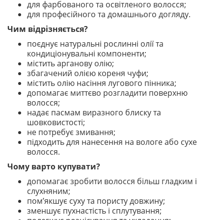
для фарбованого та освітленого волосся;
для професійного та домашнього догляду.
Чим відрізняється?
поєднує натуральні рослинні олії та
кондиціонувальні компоненти;
містить арганову олію;
збагачений олією кореня чуфи;
містить олію насіння лугового пінника;
допомагає миттєво розгладити поверхню
волосся;
надає пасмам виразного блиску та
шовковистості;
не потребує змивання;
підходить для нанесення на вологе або сухе
волосся.
Чому варто купувати?
допомагає зробити волосся більш гладким і
слухняним;
пом’якшує суху та пористу довжину;
зменшує пухнастість і сплутування;