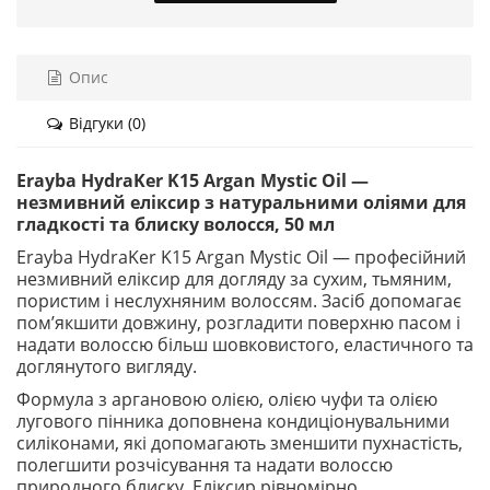
Опис
Відгуки (0)
Erayba HydraKer K15 Argan Mystic Oil —
незмивний еліксир з натуральними оліями для
гладкості та блиску волосся, 50 мл
Erayba HydraKer K15 Argan Mystic Oil — професійний
незмивний еліксир для догляду за сухим, тьмяним,
пористим і неслухняним волоссям. Засіб допомагає
пом’якшити довжину, розгладити поверхню пасом і
надати волоссю більш шовковистого, еластичного та
доглянутого вигляду.
Формула з аргановою олією, олією чуфи та олією
лугового пінника доповнена кондиціонувальними
силіконами, які допомагають зменшити пухнастість,
полегшити розчісування та надати волоссю
природного блиску. Еліксир рівномірно