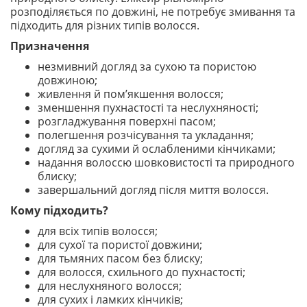
розподіляється по довжині, не потребує змивання та
підходить для різних типів волосся.
Призначення
незмивний догляд за сухою та пористою
довжиною;
живлення й пом’якшення волосся;
зменшення пухнастості та неслухняності;
розгладжування поверхні пасом;
полегшення розчісування та укладання;
догляд за сухими й ослабленими кінчиками;
надання волоссю шовковистості та природного
блиску;
завершальний догляд після миття волосся.
Кому підходить?
для всіх типів волосся;
для сухої та пористої довжини;
для тьмяних пасом без блиску;
для волосся, схильного до пухнастості;
для неслухняного волосся;
для сухих і ламких кінчиків;