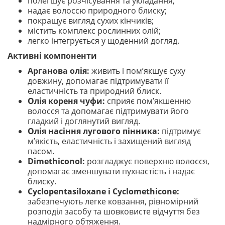
полегшує розчісування та укладання;
надає волоссю природного блиску;
покращує вигляд сухих кінчиків;
містить комплекс рослинних олій;
легко інтегрується у щоденний догляд.
Активні компоненти
Арганова олія:
живить і пом’якшує суху
довжину, допомагає підтримувати її
еластичність та природний блиск.
Олія кореня чуфи:
сприяє пом’якшенню
волосся та допомагає підтримувати його
гладкий і доглянутий вигляд.
Олія насіння лугового пінника:
підтримує
м’якість, еластичність і захищений вигляд
пасом.
Dimethiconol:
розгладжує поверхню волосся,
допомагає зменшувати пухнастість і надає
блиску.
Cyclopentasiloxane і Cyclomethicone:
забезпечують легке ковзання, рівномірний
розподіл засобу та шовковисте відчуття без
надмірного обтяження.