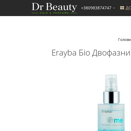
+380983874747
ДО
Голов
Erayba Біо Двофазни