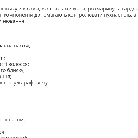
шнику й кокоса, екстрактами кіноа, розмарину та гарденії
і компоненти допомагають контролювати пухнастість, а 
мінювання.
вання пасом;
;
і;
сті волосся;
го блиску;
ання;
ів та ультрафіолету.
ості пасом;
ся;