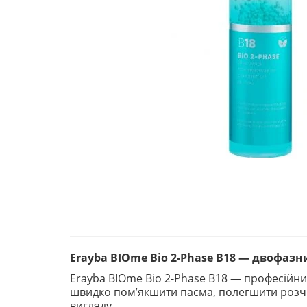
Erayba BIOme Bio 2-Phase B18 — двофаз
Erayba BIOme Bio 2-Phase B18 — професійни
швидко пом’якшити пасма, полегшити розчі
вигляду.