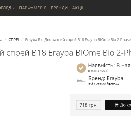
ГЛЯД
ПАРФУМЕРІЯ
БРЕНДИ
АКЦІЇ
на
СПРЕЇ
Erayba Біо Двофазний спрей B18 Erayba BIOme Bio 2-Phase,
й спрей B18 Erayba BIOme Bio 2-Ph
Наявність: В ная
в наявності
Бренд: Erayba
всі товари бренду
718 грн.
До к