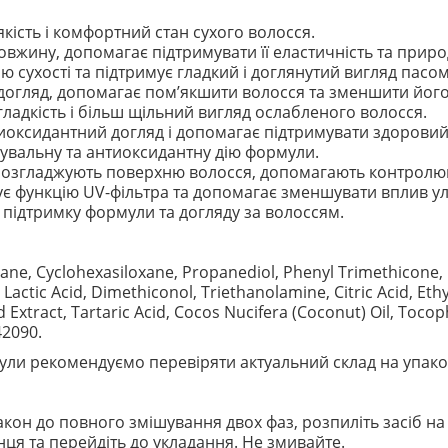
якість і комфортний стан сухого волосся.
овжину, допомагає підтримувати її еластичність та прир
сухості та підтримує гладкий і доглянутий вигляд пасом
гляд, допомагає пом’якшити волосся та зменшити його
гладкість і більш щільний вигляд ослабленого волосся.
иоксидантний догляд і допомагає підтримувати здоровий
вальну та антиоксидантну дію формули.
озгладжують поверхню волосся, допомагають контролюват
є функцію UV-фільтра та допомагає зменшувати вплив у
підтримку формули та догляду за волоссям.
ane, Cyclohexasiloxane, Propanediol, Phenyl Trimethicone, 
, Lactic Acid, Dimethiconol, Triethanolamine, Citric Acid, 
Extract, Tartaric Acid, Cocos Nucifera (Coconut) Oil, Tocop
42090.
ли рекомендуємо перевіряти актуальний склад на упако
кон до повного змішування двох фаз, розпиліть засіб на 
ця та перейдіть до укладання. Не змивайте.