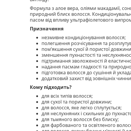
Формула з алое вера, оліями макадамії, соня
природний блиск волосся. Кондиціонувальн
пасом від впливу ультрафіолетового випро
Призначення
незмивне кондиціонування волосся;
полегшення розчісування та розплуту
пом’якшення сухої й пористої довжини
зменшення пухнастості та неслухняност
підтримання зволоженості й еластично
надання пасмам гладкості та природно
підготовка волосся до сушіння й уклад
додатковий захист від зовнішніх чинник
Кому підходить?
для всіх типів волосся;
для сухої та пористої довжини;
для волосся, яке легко сплутується;
для неслухняних і схильних до пухнаст
для тьмяного волосся без блиску;
для фарбованого та освітленого волос