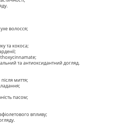
ластичності;
яду.
сухе волосся;
ку та кокоса;
арденії;
thoxycinnamate;
альний та антиоксидантний догляд.
після миття;
кладання;
ність пасом;
афіолетового впливу;
гляду.