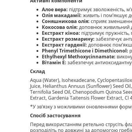
Активні компоненти
Алое вера:
підтримує зволоженість, м’
Олія макадамії:
живить і пом’якшує д
Соняшникова олія:
сприяє зменшенню 
Кокосова олія:
доповнює живильний до
Екстракт кіноа:
підтримує пружність, 
Екстракт розмарину:
забезпечує ант
Екстракт гарденії:
доповнює пом’якшу
Phenyl Trimethicone і Dimethiconol:
р
Ethylhexyl Methoxycinnamate:
викону
Вітамін Е:
забезпечує антиоксидантну 
Склад
Aqua (Water), Isohexadecane, Cyclopentasilox
Juice, Helianthus Annuus (Sunflower) Seed Oil
Ternifolia Seed Oil, Chenopodium Quinoa Seed 
Extract, Gardenia Taitensis Flower Extract, CI 
*У зв’язку з можливими оновленнями форму
Спосіб застосування
Перед використанням ретельно струсіть фла
розподіліть по довжині за допомогою гребін