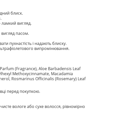
одний блиск.
.
 ламкий вигляд.
 вигляд пасом.
и пухнастість і надають блиску.
льтрафіолетового випромінювання.
Parfum (Fragrance), Aloe Barbadensis Leaf
Ethylhexyl Methoxycinnamate, Macadamia
herol, Rosmarinus Officinalis (Rosemary) Leaf
вці перед покупкою.
чисте вологе або сухе волосся, рівномірно