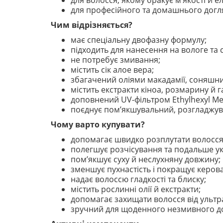
для волосся, якому бракує м’якості й е
для професійного та домашнього догл
Чим відрізняється?
має спеціальну двофазну формулу;
підходить для нанесення на вологе та 
не потребує змивання;
містить сік алое вера;
збагачений оліями макадамії, соняшни
містить екстракти кіноа, розмарину й г
доповнений UV-фільтром Ethylhexyl Me
поєднує пом’якшувальний, розгладжув
Чому варто купувати?
допомагає швидко розплутати волосся 
полегшує розчісування та подальше у
пом’якшує суху й неслухняну довжину;
зменшує пухнастість і покращує керова
надає волоссю гладкості та блиску;
містить рослинні олії й екстракти;
допомагає захищати волосся від ультр
зручний для щоденного незмивного до