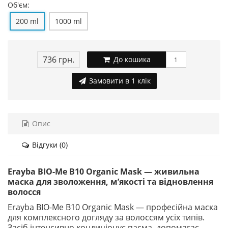
Об'єм:
200 ml
1000 ml
736 грн.
До кошика
Замовити в 1 клік
Опис
Відгуки (0)
Erayba BIO-Me B10 Organic Mask — живильна
маска для зволоження, м’якості та відновлення
волосся
Erayba BIO-Me B10 Organic Mask — професійна маска
для комплексного догляду за волоссям усіх типів.
Засіб інтенсивно кондиціонує пасма, допомагає