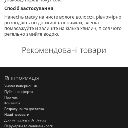
Спосіб застосування
Нанесіть маску на чисте вологе волосся, рівномірно
розподіліть по довжині та кінчиках, злегка
помасажуйте й залиште на кілька хвилин, після чого
ретельно змийте водою.
Рекомендовані товари
ІНФОРМАЦІЯ
Умови повернення
Публічна оферта
Про нас
Контакти
Розрахунок та доставка
Наші переваги
Дроп-shipping з Dr Beauty
Перукарям та салонам краси