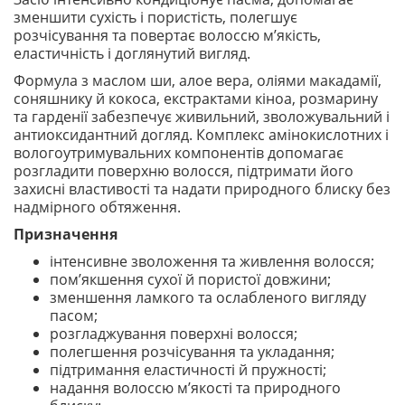
зменшити сухість і пористість, полегшує
розчісування та повертає волоссю м’якість,
еластичність і доглянутий вигляд.
Формула з маслом ши, алое вера, оліями макадамії,
соняшнику й кокоса, екстрактами кіноа, розмарину
та гарденії забезпечує живильний, зволожувальний і
антиоксидантний догляд. Комплекс амінокислотних і
вологоутримувальних компонентів допомагає
розгладити поверхню волосся, підтримати його
захисні властивості та надати природного блиску без
надмірного обтяження.
Призначення
інтенсивне зволоження та живлення волосся;
пом’якшення сухої й пористої довжини;
зменшення ламкого та ослабленого вигляду
пасом;
розгладжування поверхні волосся;
полегшення розчісування та укладання;
підтримання еластичності й пружності;
надання волоссю м’якості та природного