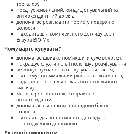
трегалозу;
поєднує живильний, кондиціонувальний та
антиоксидантний догляд;
допомагає розгладити пористу поверхню
волосся;
підходить для комплексного догляду серії
Erayba BIO-Me.
Чому варто купувати?
допомагає швидко пом’якшити сухе волосся;
покращує слухняність і полегшує розчісування;
зменшує пухнастість і сплутування пасом;
підтримує оптимальний рівень зволоженості;
надає волоссю більш гладкого та щільного
вигляду;
містить рослинні олії, екстракти й
антиоксиданти;
допомагає відновити природний блиск
волосся;
підходить для інтенсивного догляду за
пошкодженою довжиною.
Активні компоненти