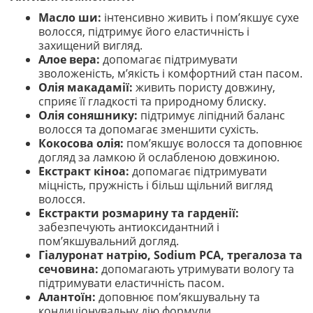
Масло ши:
інтенсивно живить і пом’якшує сухе
волосся, підтримує його еластичність і
захищений вигляд.
Алое вера:
допомагає підтримувати
зволоженість, м’якість і комфортний стан пасом.
Олія макадамії:
живить пористу довжину,
сприяє її гладкості та природному блиску.
Олія соняшнику:
підтримує ліпідний баланс
волосся та допомагає зменшити сухість.
Кокосова олія:
пом’якшує волосся та доповнює
догляд за ламкою й ослабленою довжиною.
Екстракт кіноа:
допомагає підтримувати
міцність, пружність і більш щільний вигляд
волосся.
Екстракти розмарину та гарденії:
забезпечують антиоксидантний і
пом’якшувальний догляд.
Гіалуронат натрію, Sodium PCA, трегалоза та
сечовина:
допомагають утримувати вологу та
підтримувати еластичність пасом.
Алантоїн:
доповнює пом’якшувальну та
кондиціонувальну дію формули.