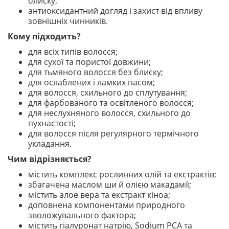
блиску;
антиоксидантний догляд і захист від впливу
зовнішніх чинників.
Кому підходить?
для всіх типів волосся;
для сухої та пористої довжини;
для тьмяного волосся без блиску;
для ослаблених і ламких пасом;
для волосся, схильного до сплутування;
для фарбованого та освітленого волосся;
для неслухняного волосся, схильного до
пухнастості;
для волосся після регулярного термічного
укладання.
Чим відрізняється?
містить комплекс рослинних олій та екстрактів;
збагачена маслом ши й олією макадамії;
містить алое вера та екстракт кіноа;
доповнена компонентами природного
зволожувального фактора;
містить гіалуронат натрію, Sodium PCA та