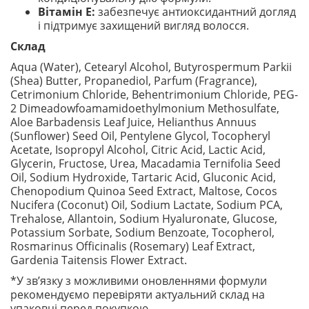
Вітамін Е:
забезпечує антиоксидантний догляд
і підтримує захищений вигляд волосся.
Склад
Aqua (Water), Cetearyl Alcohol, Butyrospermum Parkii
(Shea) Butter, Propanediol, Parfum (Fragrance),
Cetrimonium Chloride, Behentrimonium Chloride, PEG-
2 Dimeadowfoamamidoethylmonium Methosulfate,
Aloe Barbadensis Leaf Juice, Helianthus Annuus
(Sunflower) Seed Oil, Pentylene Glycol, Tocopheryl
Acetate, Isopropyl Alcohol, Citric Acid, Lactic Acid,
Glycerin, Fructose, Urea, Macadamia Ternifolia Seed
Oil, Sodium Hydroxide, Tartaric Acid, Gluconic Acid,
Chenopodium Quinoa Seed Extract, Maltose, Cocos
Nucifera (Coconut) Oil, Sodium Lactate, Sodium PCA,
Trehalose, Allantoin, Sodium Hyaluronate, Glucose,
Potassium Sorbate, Sodium Benzoate, Tocopherol,
Rosmarinus Officinalis (Rosemary) Leaf Extract,
Gardenia Taitensis Flower Extract.
*У зв’язку з можливими оновленнями формули
рекомендуємо перевіряти актуальний склад на
упаковці перед покупкою.