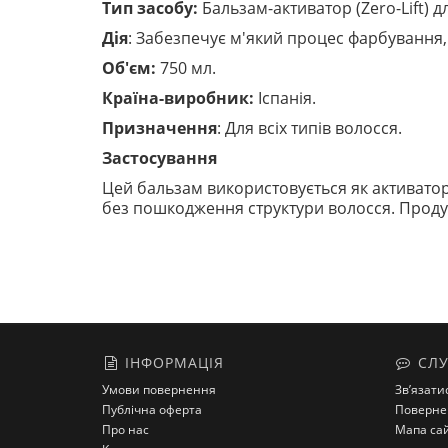
Тип засобу:
Бальзам-активатор (Zero-Lift)
Дія
: Забезпечує м'який процес фарбування
Об'єм:
750 мл.
Країна-виробник:
Іспанія.
Призначення
: Для всіх типів волосся.
Застосування
Цей бальзам використовується як активатор 
без пошкодження структури волосся. Продукт
ІНФОРМАЦІЯ
СЛУ
Умови повернення
Зв’язати
Публічна оферта
Поверне
Про нас
Мапа са