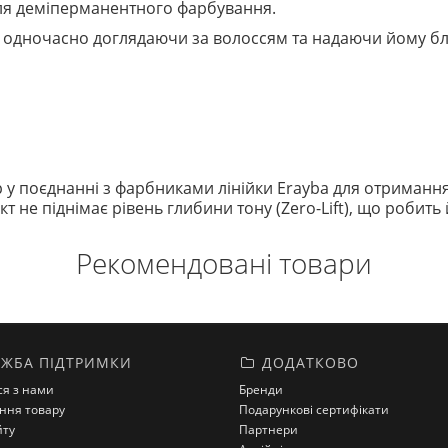
 для деміперманентного фарбування.
, одночасно доглядаючи за волоссям та надаючи йому бл
у поєднанні з фарбниками лінійки Erayba для отримання 
 не піднімає рівень глибини тону (Zero-Lift), що робить
Рекомендовані товари
ЖБА ПІДТРИМКИ
ДОДАТКОВО
ся з нами
Бренди
ння товару
Подарункові сертифікати
йту
Партнери