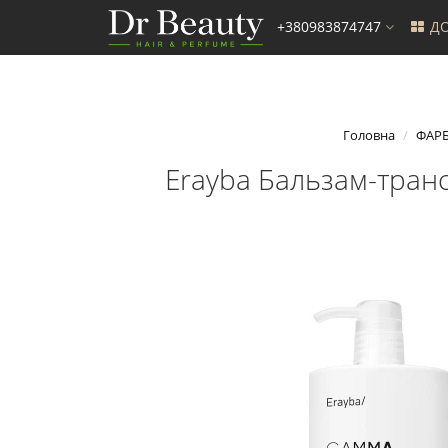
+380983874747
ДО
Головна
ФАР
Erayba Бальзам-транс