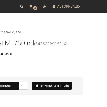
АВТОРИЗАЦІЯ
0
LOR BALM, 750 ml
ALM, 750 ml
(8436022918214)
вності
кошика
Замовити в 1 клік