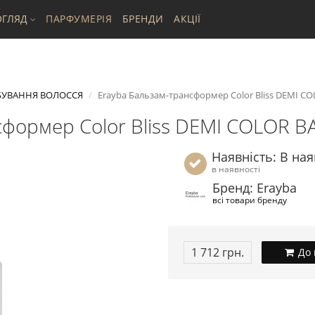
ГЛЯД
ПАРФУМЕРІЯ
БРЕНДИ
АКЦІЇ
БУВАННЯ ВОЛОССЯ
Erayba Бальзам-трансформер Color Bliss DEMI CO
формер Color Bliss DEMI COLOR B
Наявність: В ная
в наявності
Бренд: Erayba
всі товари бренду
1 712 грн.
До 