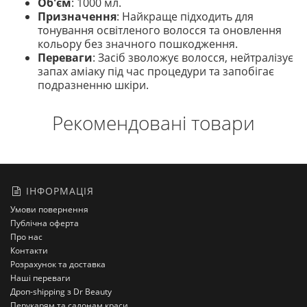
Об'єм
: 1000 мл.
Призначення
: Найкраще підходить для
тонування освітленого волосся та оновлення
кольору без значного пошкодження.
Переваги
: Засіб зволожує волосся, нейтралізує
запах аміаку під час процедури та запобігає
подразненню шкіри.
Рекомендовані товари
ІНФОРМАЦІЯ
Умови повернення
Публічна оферта
Про нас
Контакти
Розрахунок та доставка
Наші переваги
Дроп-shipping з Dr Beauty
Перукарям та салонам краси