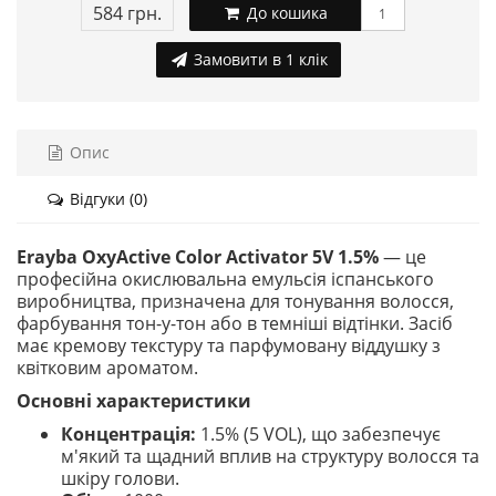
584 грн.
До кошика
Замовити в 1 клік
Опис
Відгуки (0)
Erayba OxyActive Color Activator 5V 1.5%
— це
професійна окислювальна емульсія іспанського
виробництва, призначена для тонування волосся,
фарбування тон-у-тон або в темніші відтінки. Засіб
має кремову текстуру та парфумовану віддушку з
квітковим ароматом.
Основні характеристики
Концентрація:
1.5% (5 VOL), що забезпечує
м'який та щадний вплив на структуру волосся та
шкіру голови.