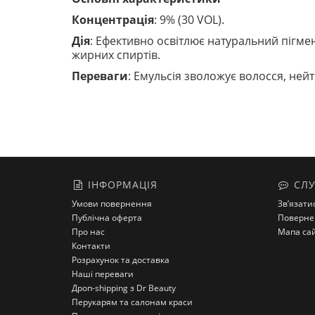
Концентрація
: 9% (30 VOL).
Дія
: Ефективно освітлює натуральний пігме
жирних спиртів.
Переваги
: Емульсія зволожує волосся, нейт
ІНФОРМАЦІЯ
СЛУ
Умови повернення
Зв’язати
Публічна оферта
Поверне
Про нас
Мапа са
Контакти
Розрахунок та доставка
Наші переваги
Дроп-shipping з Dr Beauty
Перукарям та салонам краси