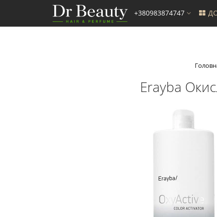
+380983874747
ДО
Головн
Erayba Окис