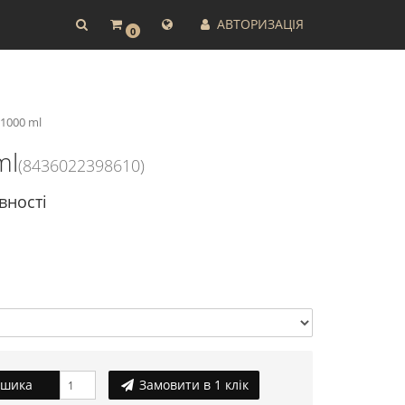
АВТОРИЗАЦІЯ
0
1000 ml
ml
(8436022398610)
вності
ошика
Замовити в 1 клік