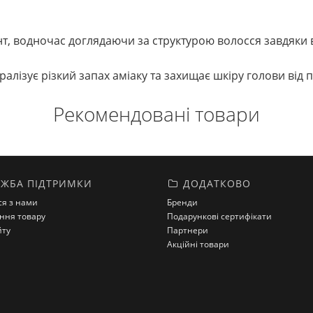
нт, водночас доглядаючи за структурою волосся завдяки 
ралізує різкий запах аміаку та захищає шкіру голови від 
Рекомендовані товари
ЖБА ПІДТРИМКИ
ДОДАТКОВО
ся з нами
Бренди
ння товару
Подарункові сертифікати
йту
Партнери
Акційні товари