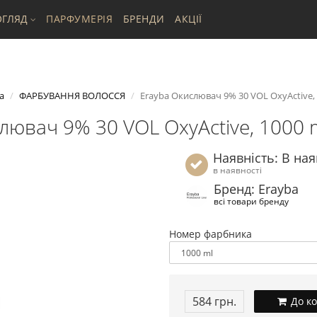
ГЛЯД
ПАРФУМЕРІЯ
БРЕНДИ
АКЦІЇ
а
ФАРБУВАННЯ ВОЛОССЯ
Erayba Окислювач 9% 30 VOL OxyActive, 
лювач 9% 30 VOL OxyActive, 1000 
Наявність: В ная
в наявності
Бренд: Erayba
всі товари бренду
Номер фарбника
584 грн.
До к