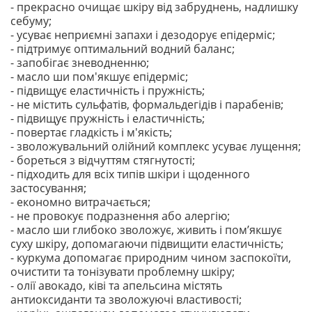
- прекрасно очищає шкіру від забруднень, надлишку
себуму;
- усуває неприємні запахи і дезодорує епідерміс;
- підтримує оптимальний водний баланс;
- запобігає зневодненню;
- масло ши пом'якшує епідерміс;
- підвищує еластичність і пружність;
- не містить сульфатів, формальдегідів і парабенів;
- підвищує пружність і еластичність;
- повертає гладкість і м'якість;
- зволожувальний олійний комплекс усуває лущення;
- бореться з відчуттям стягнутості;
- підходить для всіх типів шкіри і щоденного
застосування;
- економно витрачається;
- не провокує подразнення або алергію;
- масло ши глибоко зволожує, живить і пом’якшує
суху шкіру, допомагаючи підвищити еластичність;
- куркума допомагає природним чином заспокоїти,
очистити та тонізувати проблемну шкіру;
- олії авокадо, ківі та апельсина містять
антиоксиданти та зволожуючі властивості;