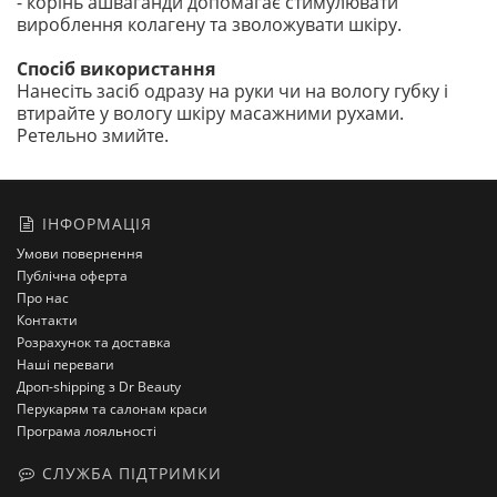
- корінь ашваганди допомагає стимулювати
вироблення колагену та зволожувати шкіру.
Спосіб використання
Нанесіть засіб одразу на руки чи на вологу губку і
втирайте у вологу шкіру масажними рухами.
Ретельно змийте.
ІНФОРМАЦІЯ
Умови повернення
Публічна оферта
Про нас
Контакти
Розрахунок та доставка
Наші переваги
Дроп-shipping з Dr Beauty
Перукарям та салонам краси
Програма лояльності
СЛУЖБА ПІДТРИМКИ