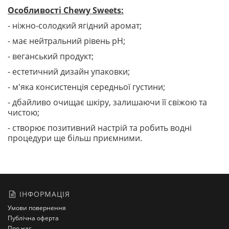
Особливості Chewy Sweets:
- ніжно-солодкий ягідний аромат;
- має нейтральний рівень рН;
- веганський продукт;
- естетичний дизайн упаковки;
- м'яка консистенція середньої густини;
- дбайливо очищає шкіру, залишаючи її свіжою та
чистою;
- створює позитивний настрій та робить водні
процедури ще більш приємними.
ІНФОРМАЦІЯ
Умови повернення
Публічна оферта
Про нас