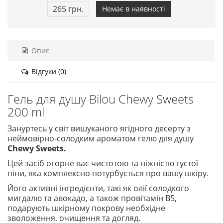
265 грн.
Немає в наявності
Опис
Відгуки (0)
Гель для душу Bilou Chewy Sweets
200 ml
Зануртесь у світ вишуканого ягідного десерту з
неймовірно-солодким ароматом гелю для душу
Chewy Sweets.
Цей засіб огорне вас чистотою та ніжністю густої
піни, яка комплексно потурбується про вашу шкіру.
Його активні інгредієнти, такі як олії солодкого
мигдалю та авокадо, а також провітамін В5,
подарують шкірному покрову необхідне
зволоження, очищення та догляд.