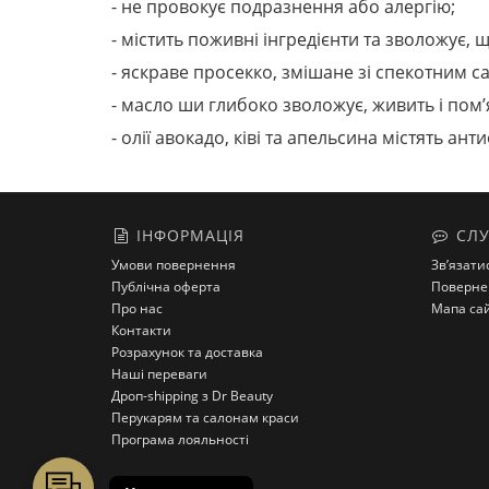
- не провокує подразнення або алергію;
- містить поживні інгредієнти та зволожує,
- яскраве просекко, змішане зі спекотним 
- масло ши глибоко зволожує, живить і пом
- олії авокадо, ківі та апельсина містять ан
ІНФОРМАЦІЯ
СЛУ
Умови повернення
Зв’язати
Публічна оферта
Поверне
Про нас
Мапа са
Контакти
Розрахунок та доставка
Наші переваги
Дроп-shipping з Dr Beauty
Перукарям та салонам краси
Програма лояльності