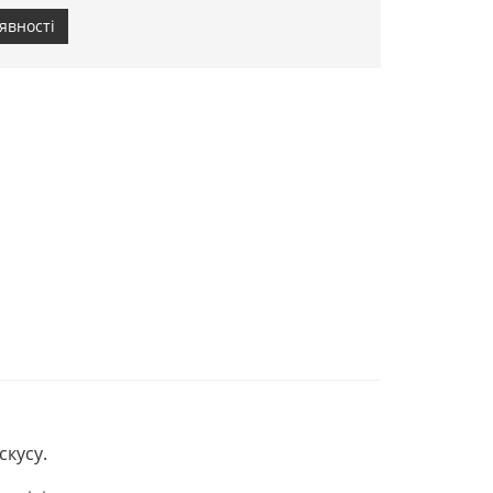
явності
скусу.