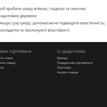
 щоб зробити шкіру м’якою, гладкою та сяючою;
сандаловим деревом;
’якшує суху шкіру, допомагаючи підвищити еластичність;
тиоксиданти та зволожуючі властивості.
ЖБА ПІДТРИМКИ
ДОДАТКОВО
ся з нами
Бренди
ння товару
Подарункові сертифікати
йту
Партнери
Акційні товари