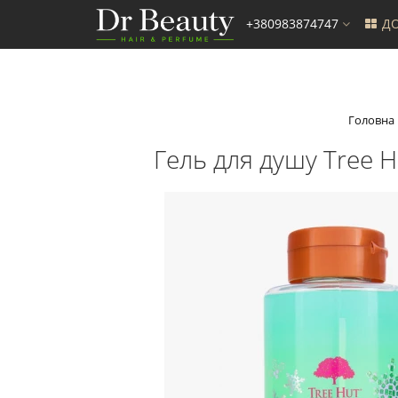
+380983874747
ДО
Головна
Гель для душу Tree 