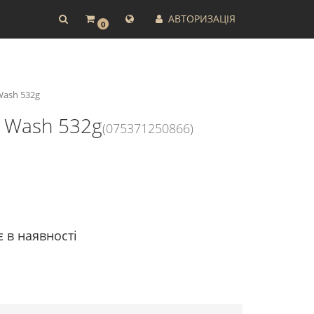
АВТОРИЗАЦІЯ
0
Wash 532g
l Wash 532g
(075371250866)
є в наявності