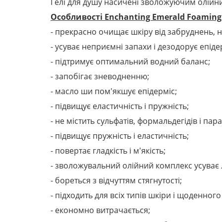
Гелі для душу насичені зволожуючим олійни
Особливості Enchanting Emerald Foaming
- прекрасно очищає шкіру від забруднень, 
- усуває неприємні запахи і дезодорує епіде
- підтримує оптимальний водний баланс;
- запобігає зневодненню;
- масло ши пом'якшує епідерміс;
- підвищує еластичність і пружність;
- не містить сульфатів, формальдегідів і пара
- підвищує пружність і еластичність;
- повертає гладкість і м'якість;
- зволожувальний олійний комплекс усуває
- бореться з відчуттям стягнутості;
- підходить для всіх типів шкіри і щоденног
- економно витрачається;