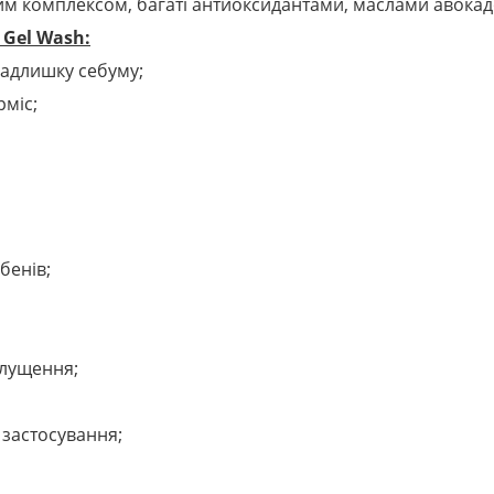
м комплексом, багаті антиоксидантами, маслами авокадо,
 Gel Wash:
надлишку себуму;
рміс;
бенів;
 лущення;
о застосування;