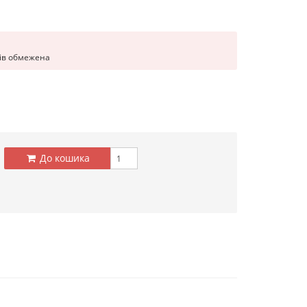
рів обмежена
До кошика