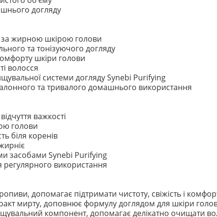
чистого об’єму
ашнього догляду
д за жирною шкірою голови
льного та тонізуючого догляду
 комфорту шкіри голови
ті волосся
щувальної системи догляду Synebi Purifying
салонного та тривалого домашнього використання
відчуття важкості
рою голови
ть біля коренів
жирніє
и засобами Synebi Purifying
я регулярного використання
ропиви, допомагає підтримати чистоту, свіжість і комфор
акт мирту, доповнює формулу доглядом для шкіри голови
щувальний компонент, допомагає делікатно очищати вол