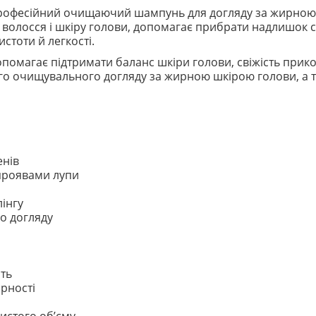
професійний очищаючий шампунь для догляду за жирною
ає волосся і шкіру голови, допомагає прибрати надлишок
стоти й легкості.
помагає підтримати баланс шкіри голови, свіжість прико
го очищувального догляду за жирною шкірою голови, а 
енів
проявами лупи
інгу
о догляду
сть
ирності