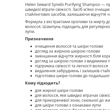
Helen Seward Synebi Purifying Shampoo — 
швидкої втрати свіжості. Засіб м’яко очищ
стайлінгових засобів, залишаючи відчуття чи
Формула з екстрактами кропиви та мирту до
волосся. Шампунь підходить для регулярно
лупи.
Призначення
очищення волосся та шкіри голови
догляд за жирною шкірою голови
зменшення відчуття жирності біля кор
догляд за шкірою голови з видимими 
підтримка свіжості та легкості волосся
видалення забруднень і залишків стайл
підготовка шкіри голови до подальшог
Кому підходить?
для жирної шкіри голови
для волосся, яке швидко втрачає свіжі
для прикореневої зони, схильної до ж
для шкіри голови з ознаками лупи