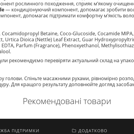
нент рослинного походження, сприяє м’якому очищен
de
— кондиціонуючий компонент, допомагає зробити воло
понент, допомагає підтримати комфортну м’якість воло
, Cocamidopropyl Betaine, Coco-Glucoside, Cocamide MIPA, 
, Urtica Dioica (Nettle) Leaf Extract, Guar Hydroxypropylt
m EDTA, Parfum (Fragrance), Phenoxyethanol, Methylisothiaz
alool.
ли рекомендуємо перевіряти актуальний склад на упако
ру голови. Спіньте масажними рухами, рівномірно розпод
уру. Для кращого результату доповнюйте догляд засобами
Рекомендовані товари
ЖБА ПІДТРИМКИ
ДОДАТКОВО