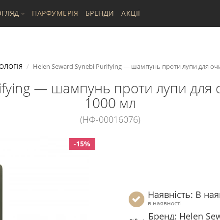
ГЛЯД
ПАРФУМЕРІЯ
БРЕНДИ
АКЦІЇ
ОЛОГІЯ
Helen Seward Synebi Purifying — шампунь проти лупи для о
rifying — шампунь проти лупи для
1000 мл
(НФ-00016076)
-15%
Наявність: В ная
в наявності
Бренд: Helen Se