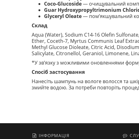
Coco-Glucoside
— очищувальний компо
Guar Hydroxypropyltrimonium Chlori
Glyceryl Oleate
— пом’якшувальний ком
Склад
Aqua (Water), Sodium C14-16 Olefin Sulfonate
Ether, Coceth-7, Myrtus Communis Leaf Extract
Methyl Glucose Dioleate, Citric Acid, Disodiu
Salicylate, Citronellol, Geraniol, Limonene, Lin
*У зв’язку з можливими оновленнями форму
Спосіб застосування
Нанесіть шампунь на вологе волосся та шкі
змийте водою. За потреби повторіть процед
ІНФОРМАЦІЯ
СЛУ