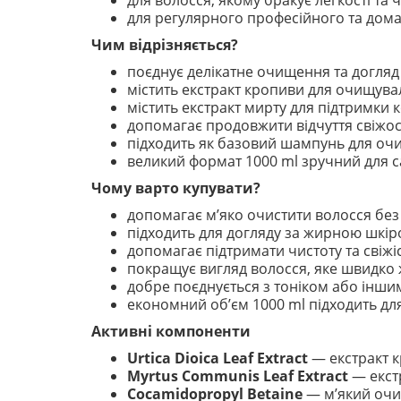
для волосся, якому бракує легкості та 
для регулярного професійного та дом
Чим відрізняється?
поєднує делікатне очищення та догля
містить екстракт кропиви для очищува
містить екстракт мирту для підтримки
допомагає продовжити відчуття свіжос
підходить як базовий шампунь для очи
великий формат 1000 ml зручний для 
Чому варто купувати?
допомагає м’яко очистити волосся без 
підходить для догляду за жирною шкі
допомагає підтримати чистоту та свіжіс
покращує вигляд волосся, яке швидко 
добре поєднується з тоніком або іншим
економний об’єм 1000 ml підходить дл
Активні компоненти
Urtica Dioica Leaf Extract
— екстракт к
Myrtus Communis Leaf Extract
— екстр
Cocamidopropyl Betaine
— м’який очи