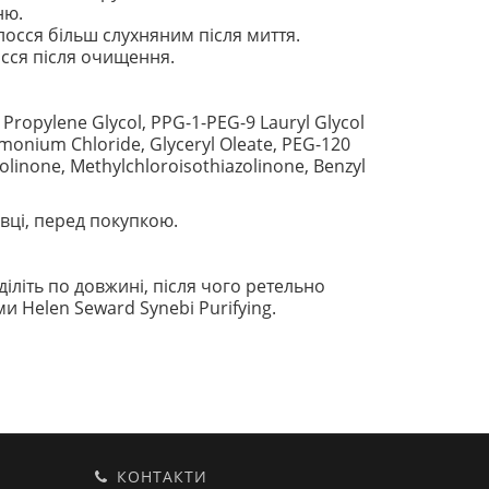
ню.
сся більш слухняним після миття.
сся після очищення.
Propylene Glycol, PPG-1-PEG-9 Lauryl Glycol
rimonium Chloride, Glyceryl Oleate, PEG-120
olinone, Methylchloroisothiazolinone, Benzyl
вці, перед покупкою.
іліть по довжині, після чого ретельно
 Helen Seward Synebi Purifying.
КОНТАКТИ