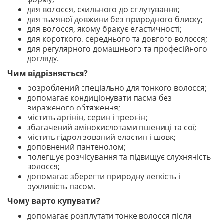
для волосся, схильного до сплутування;
для тьмяної довжини без природного блиску;
для волосся, якому бракує еластичності;
для короткого, середнього та довгого волосся;
для регулярного домашнього та професійного
догляду.
Чим відрізняється?
розроблений спеціально для тонкого волосся;
допомагає кондиціонувати пасма без
вираженого обтяження;
містить аргінін, серин і треонін;
збагачений амінокислотами пшениці та сої;
містить гідролізований еластин і шовк;
доповнений пантенолом;
полегшує розчісування та підвищує слухняність
волосся;
допомагає зберегти природну легкість і
рухливість пасом.
Чому варто купувати?
допомагає розплутати тонке волосся після