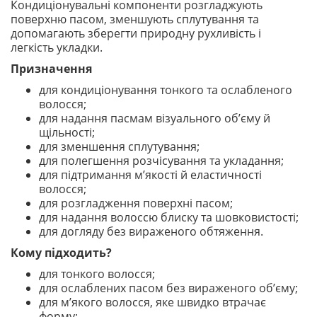
Кондиціонувальні компоненти розгладжують
поверхню пасом, зменшують сплутування та
допомагають зберегти природну рухливість і
легкість укладки.
Призначення
для кондиціонування тонкого та ослабленого
волосся;
для надання пасмам візуального об’єму й
щільності;
для зменшення сплутування;
для полегшення розчісування та укладання;
для підтримання м’якості й еластичності
волосся;
для розгладження поверхні пасом;
для надання волоссю блиску та шовковистості;
для догляду без вираженого обтяження.
Кому підходить?
для тонкого волосся;
для ослаблених пасом без вираженого об’єму;
для м’якого волосся, яке швидко втрачає
форму;