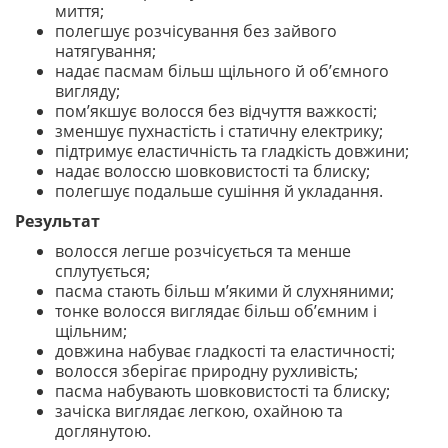
миття;
полегшує розчісування без зайвого
натягування;
надає пасмам більш щільного й об’ємного
вигляду;
пом’якшує волосся без відчуття важкості;
зменшує пухнастість і статичну електрику;
підтримує еластичність та гладкість довжини;
надає волоссю шовковистості та блиску;
полегшує подальше сушіння й укладання.
Результат
волосся легше розчісується та менше
сплутується;
пасма стають більш м’якими й слухняними;
тонке волосся виглядає більш об’ємним і
щільним;
довжина набуває гладкості та еластичності;
волосся зберігає природну рухливість;
пасма набувають шовковистості та блиску;
зачіска виглядає легкою, охайною та
доглянутою.