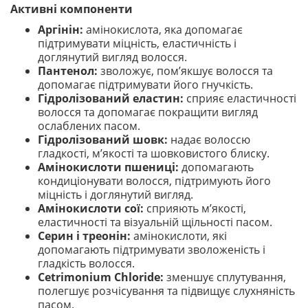
Активні компоненти
Аргінін:
амінокислота, яка допомагає
підтримувати міцність, еластичність і
доглянутий вигляд волосся.
Пантенол:
зволожує, пом’якшує волосся та
допомагає підтримувати його гнучкість.
Гідролізований еластин:
сприяє еластичності
волосся та допомагає покращити вигляд
ослаблених пасом.
Гідролізований шовк:
надає волоссю
гладкості, м’якості та шовковистого блиску.
Амінокислоти пшениці:
допомагають
кондиціонувати волосся, підтримують його
міцність і доглянутий вигляд.
Амінокислоти сої:
сприяють м’якості,
еластичності та візуальній щільності пасом.
Серин і треонін:
амінокислоти, які
допомагають підтримувати зволоженість і
гладкість волосся.
Cetrimonium Chloride:
зменшує сплутування,
полегшує розчісування та підвищує слухняність
пасом.