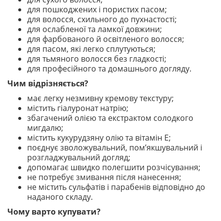
для пошкоджених і пористих пасом;
для волосся, схильного до пухнастості;
для ослабленої та ламкої довжини;
для фарбованого й освітленого волосся;
для пасом, які легко сплутуються;
для тьмяного волосся без гладкості;
для професійного та домашнього догляду.
Чим відрізняється?
має легку незмивну кремову текстуру;
містить гіалуронат натрію;
збагачений олією та екстрактом солодкого
мигдалю;
містить кукурудзяну олію та вітамін Е;
поєднує зволожувальний, пом’якшувальний і
розгладжувальний догляд;
допомагає швидко полегшити розчісування;
не потребує змивання після нанесення;
не містить сульфатів і парабенів відповідно до
наданого складу.
Чому варто купувати?