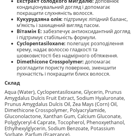
Екстракт солодкого мигдалю:
доповнює
кондиціонувальний догляд і допомагає
покращити слухняність волосся.
Кукурудзяна олія:
підтримує ліпідний баланс,
м’якість і захищений вигляд пасом.
Вітамін Е:
забезпечує антиоксидантний догляд
і підтримує стабільність формули.
Cyclopentasiloxane:
полегшує розподілення
крему, надає волоссю гладкості та
шовковистості без надмірного обтяження.
Dimethicone Crosspolymer:
допомагає
розгладити пористу поверхню, зменшити
пухнастість і покращити блиск волосся.
Склад
Aqua (Water), Cyclopentasiloxane, Glycerin, Prunus
Amygdalus Dulcis Fruit Extract, Sodium Hyaluronate,
Prunus Amygdalus Dulcis Oil, Zea Mays (Corn) Oil,
Dimethicone Crosspolymer, Polyacrylamide,
Gluconolactone, Xanthan Gum, Calcium Gluconate,
Polyglyceryl-4 Caprate, Tocopherol, Phenoxyethanol,
Ethylhexylglycerin, Sodium Benzoate, Potassium
Sorbate, Parfum (Fragrance).