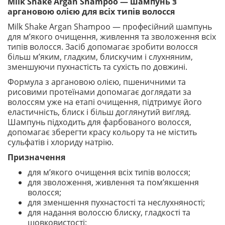
Milk Shake Argan Shampoo — шампунь з
аргановою олією для всіх типів волосся
Milk Shake Argan Shampoo — професійний шампунь
для м’якого очищення, живлення та зволоження всіх
типів волосся. Засіб допомагає зробити волосся
більш м’яким, гладким, блискучим і слухняним,
зменшуючи пухнастість та сухість по довжині.
Формула з аргановою олією, пшеничними та
рисовими протеїнами допомагає доглядати за
волоссям уже на етапі очищення, підтримує його
еластичність, блиск і більш доглянутий вигляд.
Шампунь підходить для фарбованого волосся,
допомагає зберегти красу кольору та не містить
сульфатів і хлориду натрію.
Призначення
для м’якого очищення всіх типів волосся;
для зволоження, живлення та пом’якшення
волосся;
для зменшення пухнастості та неслухняності;
для надання волоссю блиску, гладкості та
шовковистості;