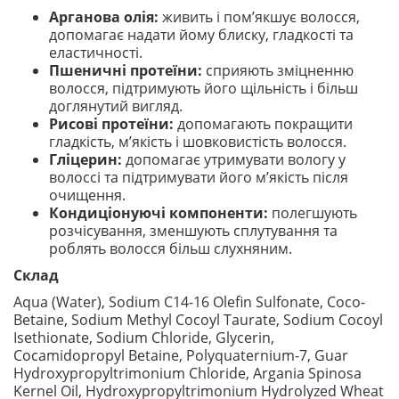
Арганова олія:
живить і пом’якшує волосся,
допомагає надати йому блиску, гладкості та
еластичності.
Пшеничні протеїни:
сприяють зміцненню
волосся, підтримують його щільність і більш
доглянутий вигляд.
Рисові протеїни:
допомагають покращити
гладкість, м’якість і шовковистість волосся.
Гліцерин:
допомагає утримувати вологу у
волоссі та підтримувати його м’якість після
очищення.
Кондиціонуючі компоненти:
полегшують
розчісування, зменшують сплутування та
роблять волосся більш слухняним.
Склад
Aqua (Water), Sodium C14-16 Olefin Sulfonate, Coco-
Betaine, Sodium Methyl Cocoyl Taurate, Sodium Cocoyl
Isethionate, Sodium Chloride, Glycerin,
Cocamidopropyl Betaine, Polyquaternium-7, Guar
Hydroxypropyltrimonium Chloride, Argania Spinosa
Kernel Oil, Hydroxypropyltrimonium Hydrolyzed Wheat