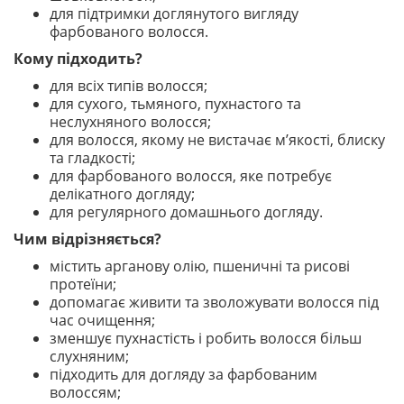
для підтримки доглянутого вигляду
фарбованого волосся.
Кому підходить?
для всіх типів волосся;
для сухого, тьмяного, пухнастого та
неслухняного волосся;
для волосся, якому не вистачає м’якості, блиску
та гладкості;
для фарбованого волосся, яке потребує
делікатного догляду;
для регулярного домашнього догляду.
Чим відрізняється?
містить арганову олію, пшеничні та рисові
протеїни;
допомагає живити та зволожувати волосся під
час очищення;
зменшує пухнастість і робить волосся більш
слухняним;
підходить для догляду за фарбованим
волоссям;