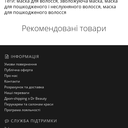
Теги:
маска для волосся
,
зволожуюча маска
,
маска
для пошкодженого і неслухняного волосся
,
маска
для пошкодженого волосся
Рекомендовані товари
ІНФОРМАЦІЯ
Умови повернення
Публічна оферта
Про нас
Контакти
Розрахунок та доставка
Наші переваги
Дроп-shipping з Dr Beauty
Перукарям та салонам краси
Програма лояльності
СЛУЖБА ПІДТРИМКИ