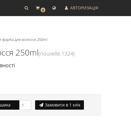
АВТОРИЗАЦІЯ
0
-фарба для волосся 250ml
осся 250ml
(nouvelle.1324)
вності
ошика
Замовити в 1 клік