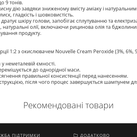
о 9 тонів.
исну дію завдяки зниженому вмісту аміаку і натуральним
иск, гладкість і шовковистість.
 дратує шкіру голови, запобігає сплутуванню та електриза
, натуральні олії, включаючи рицинова олія та бджолиний
зування продукту.
ії 1:2 з окислювачем Nouvelle Cream Peroxide (3%, 6%, 
 у неметалевій ємності.
еремішується до однорідної маси.
осягнення правильної консистенції перед нанесенням.
нструкцією, після чого процес завершується шампунем д
Рекомендовані товари
ЖБА ПІДТРИМКИ
ДОДАТКОВО