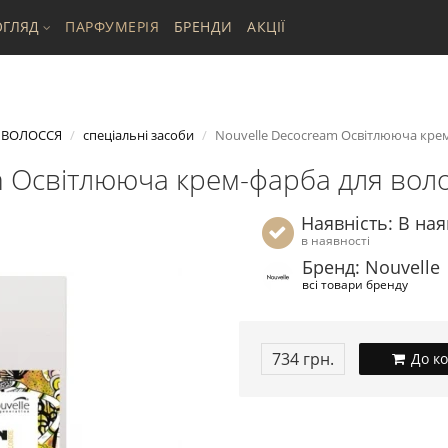
ГЛЯД
ПАРФУМЕРІЯ
БРЕНДИ
АКЦІЇ
 ВОЛОССЯ
спеціальні засоби
Nouvelle Decocream Освітлююча крем
m Освітлююча крем-фарба для вол
Наявність: В ная
в наявності
Бренд: Nouvelle
всі товари бренду
734 грн.
До к