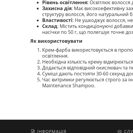
Рівень освітлення:
Освітлює волосся д
Захисна дія
: Має високоефективну зах
структуру волосся, його натуральний бл
Властивості
: Не ушкоджує волосся, не
Склад
: Містить кондиціонуючі добавки
насічки по 50 г, що полегшує точне до
Як використовувати
Крем-фарба використовується в пропорц
освітлення.
Необхідна кількість крему відмірюється
Додається відповідний окислювач та п
Суміші дають постояти 30-60 секунд д
Час витримки регулюється строго за і
Maintenance Shampoo.
ІНФОРМАЦІЯ
СЛУ