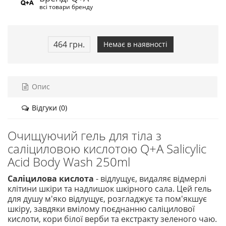
всі товари бренду
464 грн.
Немає в наявності
Опис
Відгуки (0)
Очищуючий гель для тіла з
саліциловою кислотою Q+A Salicylic
Acid Body Wash 250ml
Саліцилова кислота
- відлущує, видаляє відмерлі
клітини шкіри та надлишок шкірного сала. Цей гель
для душу м'яко відлущує, розгладжує та пом'якшує
шкіру, завдяки вмілому поєднанню саліцилової
кислоти, кори білої верби та екстракту зеленого чаю.