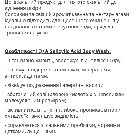
Це ідеальний продукт для тих, хто схильний до
лущення шкіри.
Солодкий та свіжий аромат кавуна та нектару агави
ідеально підходить для щоденного очищення у
поєднанні з нотами кактусової води, орхідеї та
тропічних фруктів.
Особливості Q+A Salicylic Acid Body Wash:
- інтенсивно живить, зволожує, відновлює шкіру;
- насичує епідерміс вітамінами, мінералами,
антиоксидантами;
- ліквідує подразнення і алергічні висипи;
- збагачений саліциловою кислотою з невеликим
молекулярним розміром;
- активний компонент глибоко проникає в пори,
очищує їх і зменшує видимість;
- справляється зі сальними пробками, чорними
цятками, лущеннями.