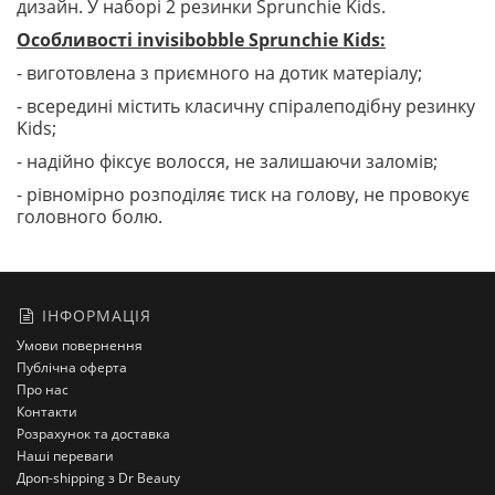
дизайн. У наборі 2 резинки Sprunchie Kids.
Особливості invisibobble Sprunchie Kids:
- виготовлена з приємного на дотик матеріалу;
- всередині містить класичну спіралеподібну резинку
Kids;
- надійно фіксує волосся, не залишаючи заломів;
- рівномірно розподіляє тиск на голову, не провокує
головного болю.
ІНФОРМАЦІЯ
Умови повернення
Публічна оферта
Про нас
Контакти
Розрахунок та доставка
Наші переваги
Дроп-shipping з Dr Beauty