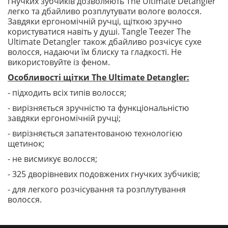
гнучких зубчиків дозволяють The Ultimate Detangler
легко та дбайливо розплутувати вологе волосся.
Завдяки ергономічній ручці, щіткою зручно
користуватися навіть у душі. Tangle Teezer The
Ultimate Detangler також дбайливо розчісує сухе
волосся, надаючи їм блиску та гладкості. Не
використовуйте із феном.
Особливості щітки The Ultimate Detangler:
- підходить всіх типів волосся;
- вирізняється зручністю та функціональністю
завдяки ергономічній ручці;
- вирізняється запатентованою технологією
щетинок;
- не висмикує волосся;
- 325 дворівневих подовжених гнучких зубчиків;
- для легкого розчісування та розплутування
волосся.