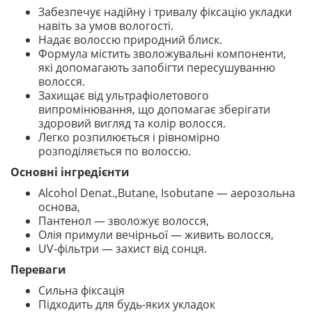
Забезпечує надійну і тривалу фіксацію укладки
навіть за умов вологості.
Надає волоссю природний блиск.
Формула містить зволожувальні компоненти,
які допомагають запобігти пересушуванню
волосся.
Захищає від ультрафіолетового
випромінювання, що допомагає зберігати
здоровий вигляд та колір волосся.
Легко розпилюється і рівномірно
розподіляється по волоссю.
Основні інгредієнти
Alcohol Denat.,Butane, Isobutane — аерозольна
основа,
Панте­нол — зволожує волосся,
Олія примули вечірньої — живить волосся,
UV-фільтри — захист від сонця.
Переваги
Сильна фіксація
Підходить для будь-яких укладок