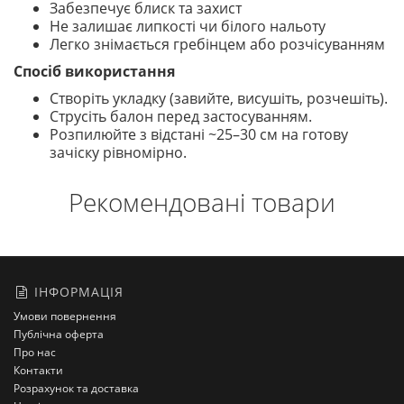
Забезпечує блиск та захист
Не залишає липкості чи білого нальоту
Легко знімається гребінцем або розчісуванням
Спосіб використання
Створіть укладку (завийте, висушіть, розчешіть).
Струсіть балон перед застосуванням.
Розпилюйте з відстані ~25–30 см на готову
зачіску рівномірно.
Рекомендовані товари
ІНФОРМАЦІЯ
Умови повернення
Публічна оферта
Про нас
Контакти
Розрахунок та доставка