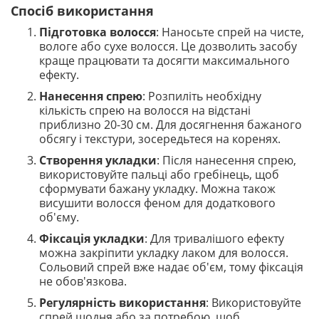
Спосіб використання
Підготовка волосся
: Наносьте спрей на чисте,
вологе або сухе волосся. Це дозволить засобу
краще працювати та досягти максимального
ефекту.
Нанесення спрею
: Розпиліть необхідну
кількість спрею на волосся на відстані
приблизно 20-30 см. Для досягнення бажаного
обсягу і текстури, зосередьтеся на коренях.
Створення укладки
: Після нанесення спрею,
використовуйте пальці або гребінець, щоб
сформувати бажану укладку. Можна також
висушити волосся феном для додаткового
об'єму.
Фіксація укладки
: Для тривалішого ефекту
можна закріпити укладку лаком для волосся.
Сольовий спрей вже надає об'єм, тому фіксація
не обов'язкова.
Регулярність використання
: Використовуйте
спрей щодня або за потребою, щоб