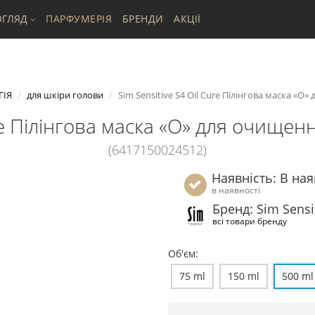
ГЛЯД
ПАРФУМЕРІЯ
БРЕНДИ
АКЦІЇ
ГІЯ
для шкіри голови
Sim Sensitive S4 Oil Cure Пілінгова маска «О
ure Пілінгова маска «О» для очищен
(6417150024512)
Наявність: В ная
в наявності
Бренд: Sim Sensi
всі товари бренду
Об'єм:
75 ml
150 ml
500 ml