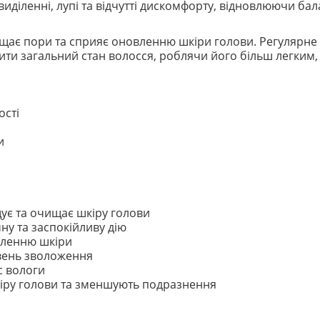
діленні, лупі та відчутті дискомфорту, відновлюючи ба
чищає пори та сприяє оновленню шкіри голови. Регулярн
и загальний стан волосся, роблячи його більш легким, 
ості
и
щує та очищає шкіру голови
ну та заспокійливу дію
вленню шкіри
вень зволоження
с вологи
іру голови та зменшують подразнення