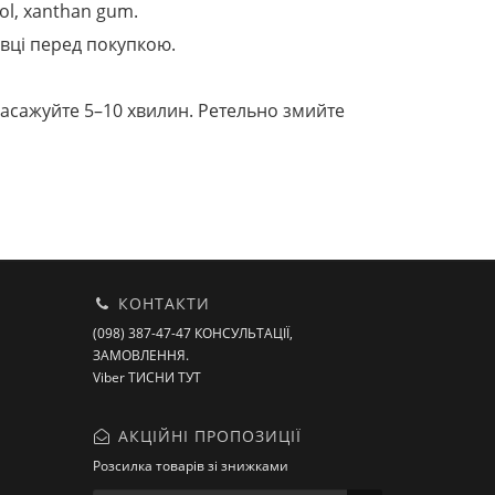
itol, xanthan gum.
вці перед покупкою.
 масажуйте 5–10 хвилин. Ретельно змийте
КОНТАКТИ
(098) 387-47-47 КОНСУЛЬТАЦІЇ,
ЗАМОВЛЕННЯ.
Viber ТИСНИ ТУТ
АКЦІЙНІ ПРОПОЗИЦІЇ
Розсилка товарів зі знижками