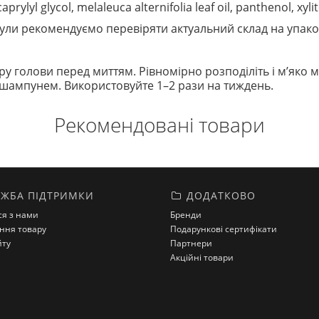
 caprylyl glycol, melaleuca alternifolia leaf oil, panthenol, xyl
ли рекомендуємо перевіряти актуальний склад на упако
кіру голови перед миттям. Рівномірно розподіліть і м’яко
 шампунем. Використовуйте 1–2 рази на тиждень.
Рекомендовані товари
ЖБА ПІДТРИМКИ
ДОДАТКОВО
ся з нами
Бренди
ння товару
Подарункові сертифікати
йту
Партнери
Акційні товари