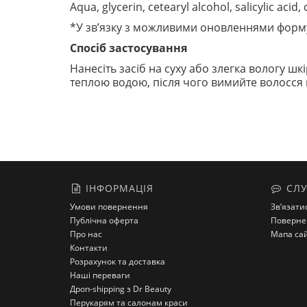
Aqua, glycerin, cetearyl alcohol, salicylic acid,
*У зв’язку з можливими оновленнями форму
Спосіб застосування
Нанесіть засіб на суху або злегка вологу ш
теплою водою, після чого вимийте волосся
ІНФОРМАЦІЯ
СЛУ
Умови повернення
Зв’язати
Публічна оферта
Поверне
Про нас
Мапа са
Контакти
Розрахунок та доставка
Наші переваги
Дроп-shipping з Dr Beauty
Перукарям та салонам краси