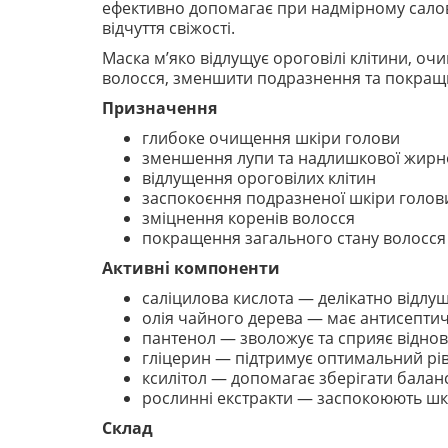
ефективно допомагає при надмірному салови
відчуття свіжості.
Маска м’яко відлущує ороговілі клітини, о
волосся, зменшити подразнення та покращит
Призначення
глибоке очищення шкіри голови
зменшення лупи та надлишкової жирн
відлущення ороговілих клітин
заспокоєння подразненої шкіри голов
зміцнення коренів волосся
покращення загального стану волосся
Активні компоненти
саліцилова кислота — делікатно відлу
олія чайного дерева — має антисептич
пантенол — зволожує та сприяє відно
гліцерин — підтримує оптимальний рі
ксилітол — допомагає зберігати балан
рослинні екстракти — заспокоюють шк
Склад